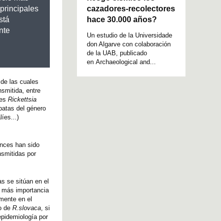
cazadores-recolectores
 principales
hace 30.000 años?
stá
nte
Un estudio de la Universidade
don Algarve con colaboración
de la UAB, publicado
en Archaeological and...
 de las cuales
nsmitida, entre
 es
Rickettsia
patas del género
íes...)
onces han sido
nsmitidas por
s se sitúan en el
z más importancia
lmente en el
so de
R.slovaca
, si
epidemiología por