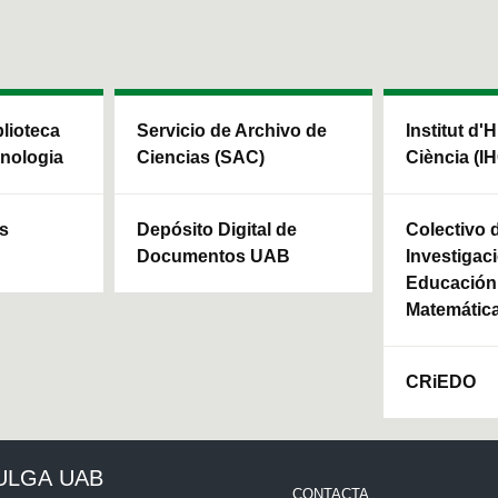
blioteca
Servicio de Archivo de
Institut d'H
cnologia
Ciencias (SAC)
Ciència (I
ls
Depósito Digital de
Colectivo 
Documentos UAB
Investigaci
Educación 
Matemátic
CRiEDO
ULGA UAB
CONTACTA