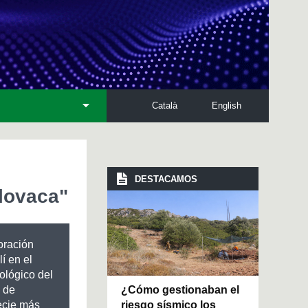
Català
English
DESTACAMOS
slovaca"
oración
í en el
iológico del
¿Cómo gestionaban el
 de
riesgo sísmico los
pecie más