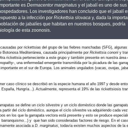
importante es
Dermacentor marginatus
y el jabalí es uno de sus
hospedadores. Los investigadores han concluido que el jabalí e
expuesto a la infección por
Rickettsia slovaca
y, dada la importa
población de jabalíes que habitan en nuestros bosques, podría
ología de esta zoonosis.
 causadas por rickettsias del grupo de las fiebres manchadas (SFG), algunas
re Botonosa Mediterránea, causada principalmente por
Rickettsia conorii
y tra
Otra rickettsia perteneciente a este grupo y también presente en nuestra área
enopathy
-, una enfermedad emergente transmitida por la picadura de las garra
importante en el sur de Europa. Los animales ungulados (vacas, ovejas, jabal
mer caso clínico se describió en la especie humana el año 1997 y desde ent
España, Hungría...). Actualmente, representa el 19% de las rickettsiosis tra
rapatas se define un ciclo silvestre y un ciclo doméstico donde las garrapata
 partir del ciclo doméstico, aunque el ciclo silvestre va adquiriendo cada ve
opos en los que la garrapata vectora está presente y esto se produce especia
a, barranquismo...) y que han sido consideradas factores de riesgo. En el ca
timamente asociada a
D. marginatus
, todavía existen muchos aspectos de la 