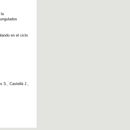
 la
 ungulados
lando en el ciclo
 S., Castellà J.,