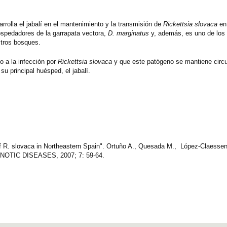
rrolla el jabalí en el mantenimiento y la transmisión de
Rickettsia slovaca
en
ospedadores de la garrapata vectora,
D. marginatus
y, además, es uno de los
tros bosques.
o a la infección por
Rickettsia slovaca
y que este patógeno se mantiene circu
su principal huésped, el jabalí.
 of R. slovaca in Northeastern Spain". Ortuño A., Quesada M., López-Claessens
ONOTIC DISEASES, 2007; 7: 59-64.