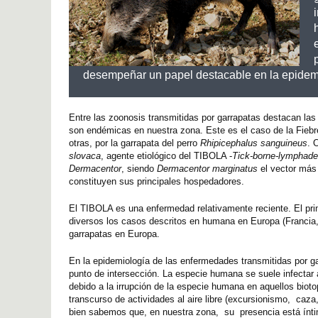
desempeñar un papel destacable en la epidemi
Entre las zoonosis transmitidas por garrapatas destacan las
son endémicas en nuestra zona. Este es el caso de la Fieb
otras, por la garrapata del perro
Rhipicephalus sanguineus
. 
slovaca
, agente etiológico del TIBOLA -
Tick-borne-lymphad
Dermacentor
, siendo
Dermacentor marginatus
el vector más 
constituyen sus principales hospedadores.
El TIBOLA es una enfermedad relativamente reciente. El pri
diversos los casos descritos en humana en Europa (Francia, 
garrapatas en Europa.
En la epidemiología de las enfermedades transmitidas por gar
punto de intersección. La especie humana se suele infectar a
debido a la irrupción de la especie humana en aquellos biot
transcurso de actividades al aire libre (excursionismo, caz
bien sabemos que, en nuestra zona, su presencia está ín