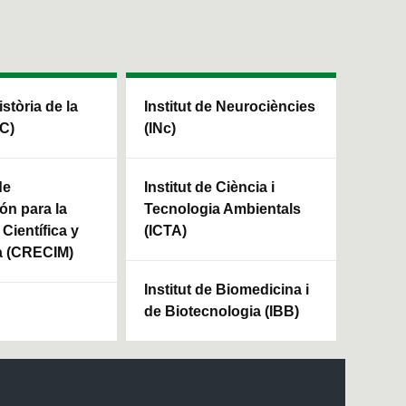
istòria de la
Institut de Neurociències
HC)
(INc)
de
Institut de Ciència i
ón para la
Tecnologia Ambientals
Científica y
(ICTA)
a (CRECIM)
Institut de Biomedicina i
de Biotecnologia (IBB)