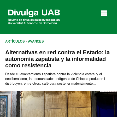
p
a
l
ARTÍCULOS
-
AVANCES
Alternativas en red contra el Estado: la
Artículos
Entrevistas
Vídeos
autonomía zapatista y la informalidad
como resistencia
Desde el levantamiento zapatista contra la violencia estatal y el
neoliberalismo, las comunidades indígenas de Chiapas producen i
Agenda
distribuyen, entre otros, café para sostener materialmente...
English
Català
BUSCAR