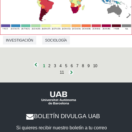
INVESTIGACIÓN
SOCIOLOGÍA
1
2
3
4
5
6
7
8
9
10
11
BOLETÍN DIVULGA UAB
Si quieres recibir nuestro boletín a tu correo