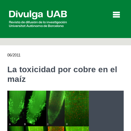
p
a
l
06/2011
Artículos
Entrevistas
Vídeos
La toxicidad por cobre en el
maíz
Agenda
English
Català
BUSCAR