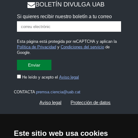
BOLETÍN DIVULGA UAB
Si quieres recibir nuestro boletín a tu correo
Esta página está protegida por reCAPTCHA y aplican la
Política de Privacidad
y
Condiciones del servicio
de
Google.
He leído y acepto el
Aviso legal
CONTACTA
premsa.ciencia@uab.cat
Aviso legal
Protección de datos
Sobre el web
Accesibilidad web
Este sitio web usa cookies
Mapa del web UAB