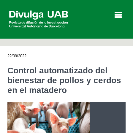
p
a
l
22/09/2022
Artículos
Entrevistas
Vídeos
Control automatizado del
bienestar de pollos y cerdos
en el matadero
Agenda
English
Català
BUSCAR