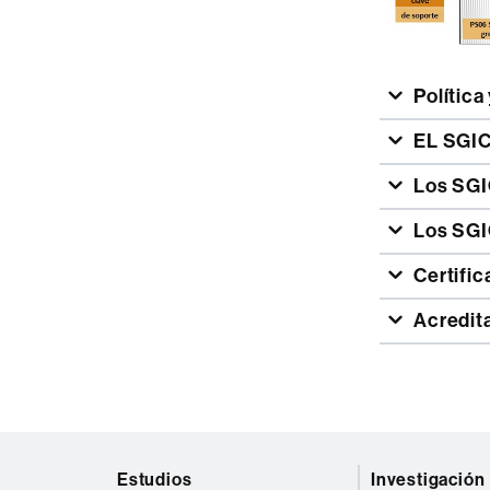
Política
EL SGIC
Los SGI
Los SGI
Certific
Acredita
Mapa
Estudios
Investigación