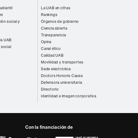
udiantil
La UAB en cifras
ni
Rankings
ión social y
Órganos de gobierno
Ciencia abierta
Transparencia
 la UAB
Opina
 social
Canal ético
Calidad UAB
Movilidad y transportes
Sede electrónica
Doctors Honoris Causa
Defensora universitaria
Directorio
Identidad e imagen corporativa
Con la financiación de