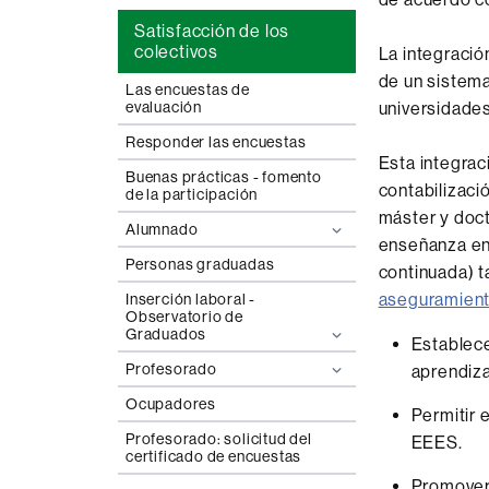
Satisfacción de los
colectivos
La integraci
de un sistema
Las encuestas de
universidade
evaluación
Responder las encuestas
Esta integra
Buenas prácticas - fomento
contabilizaci
de la participación
máster y doct
Alumnado
enseñanza en
Personas graduadas
continuada) t
aseguramient
Inserción laboral -
Observatorio de
Graduados
Establece
Profesorado
aprendiza
Ocupadores
Permitir 
Profesorado: solicitud del
EEES.
certificado de encuestas
Promover 