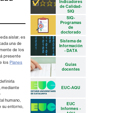
Indicadores
complementaria
de Calidad-
SIQ
SIQ-
Programas
de
doctorado
eda aislar; es
Sistema de
 cada una de
Información
amente de los
- DATA
stá presente
de los
Planes
Guías
docentes
efinirla
l, mediante
EUC-AQU
e
tal humano,
EUC
 su entorno,
Informes -