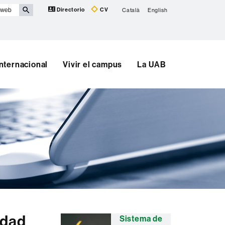
Directorio
CV
Català
English
Internacional
Vivir el campus
La UAB
idad
Información
Sistema de