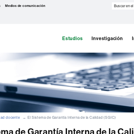
Buscar
s
Medios de comunicación
en
el
web
Estudios
Investigación
dad docente
El Sistema de Garantía Interna de la Calidad (SGIC)
ema de Garantía Interna de la Cal