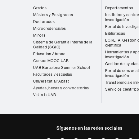
web
Grados
Departamentos
Másters y Postgrados
Institutos y centro
investigación
Doctorados
Portal de Investig
Microcredenciales
Bibliotecas
Mínors
EGRETA: Gestión d
Sistema de Garantía Interna de la
científica
Calidad (SGIC)
Herramientas y apo
Education Abroad
investigación
Cursos MOOC UAB
Gestión de ayudas 
UAB Barcelona Summer School
Portal de convocat
Facultades y escuelas
investigación
Universitat a l'Abast
Transferencia e in
Ayudas, becas y convocatorias
Servicios científic
Visita la UAB
Síguenos en las redes sociales