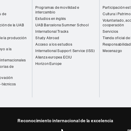
Programas de movilidad e
Participación est
intercambio
s de
Cultura i Patrimo
Estudios en inglés
Voluntariado, acc
ación de la UAB
UAB Barcelona Summer School
cooperación
International Tracks
Servicios
e la producción
Study Abroad
Tienda oficial de
Acceso a los estudios
Responsabilidad
yo a la
International Support Service (ISS)
Mecenazgo
Alianza europea ECIU
internacionales
Horizon Europe
orias de
novación
o-técnicos
Reconocimiento internacional de la excelencia