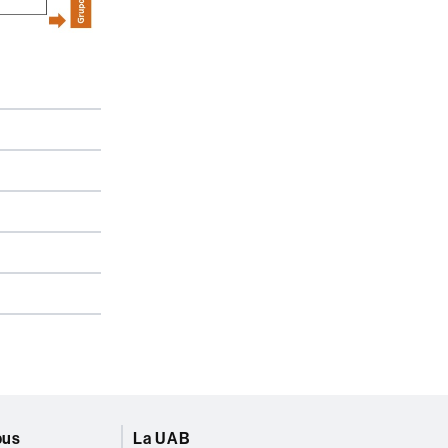
pus
La UAB