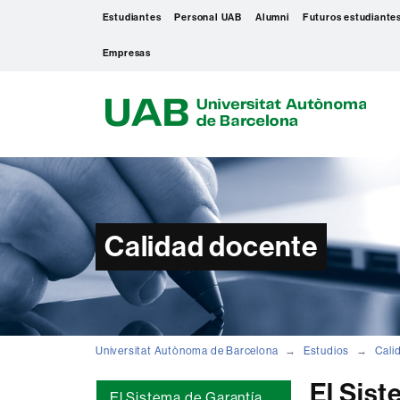
Estudiantes
Personal UAB
Alumni
Futuros estudiante
Empresas
U
A
B
Calidad docente
Universitat Autònoma de Barcelona
Estudios
Cali
El Sist
El Sistema de Garantía