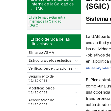
Interna de la Calidad de
(SGIC)
la UAB
El Sistema de Garantía
Sistema d
Interna de la Calidad
(SGIC)
La UAB parte 
El ciclo de vida de las
una actitud y
titulaciones
las actividad
El marco VSMA
«objetivos de
Estructura de los estudios
en la polític
estratégicos
Verificación de titulaciones
Seguimiento de
El Plan estra
titulaciones
como «una uni
Modificación de
una docencia 
titulaciones
transferencia
Acreditación de
titulaciones
actúa desde 
de acuerdo co