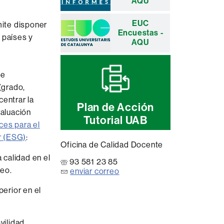
AQU
EUC
mite disponer
Encuestas -
 países y
AQU
de
(grado,
centrar la
Plan de Acción
aluación
Tutorial UAB
ces para el
r (ESG)
:
Oficina de Calidad Docente
calidad en el
93 581 23 85
peo.
enviar correo
perior en el
vilidad