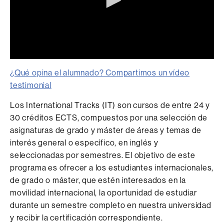
0
seconds
¿Qué opina el alumnado? Compartimos un vídeo
of
testimonial
0
seconds
Los International Tracks (IT) son cursos de entre 24 y
30 créditos ECTS, compuestos por una selección de
asignaturas de grado y máster de áreas y temas de
interés general o específico, en inglés y
seleccionadas por semestres. El objetivo de este
programa es ofrecer a los estudiantes internacionales,
de grado o máster, que estén interesados en la
movilidad internacional, la oportunidad de estudiar
durante un semestre completo en nuestra universidad
y recibir la certificación correspondiente.