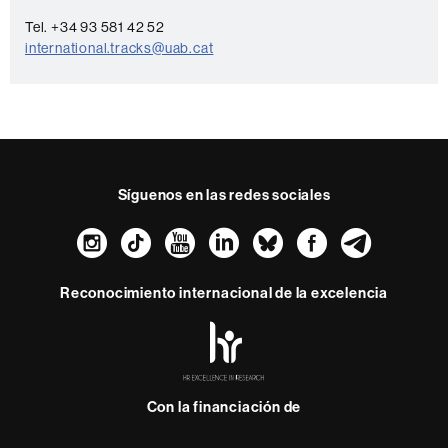
a
Tel. +34 93 581 42 52
c
international.tracks@uab.cat
t
o
Síguenos en las redes sociales
Instagram
TikTok
YouTube
LinkedIn
Bluesky
Faceboo
Teleg
Reconocimiento internacional de la excelencia
HR
Excellence
in
Research
Con la financiación de
-
Euraxess