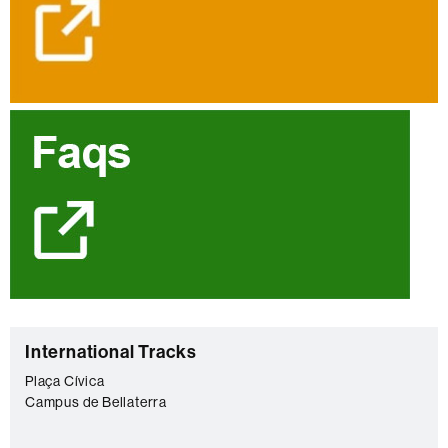
C
International Tracks
o
Plaça Cívica
Campus de Bellaterra
n
t