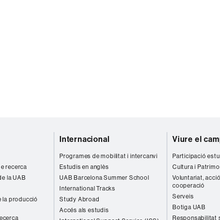
Internacional
Viure el ca
Programes de mobilitat i intercanvi
Participació estu
 de recerca
Estudis en anglès
Cultura i Patrimo
de la UAB
UAB Barcelona Summer School
Voluntariat, acció
cooperació
International Tracks
Serveis
 la producció
Study Abroad
Botiga UAB
Accés als estudis
recerca
Responsabilitat 