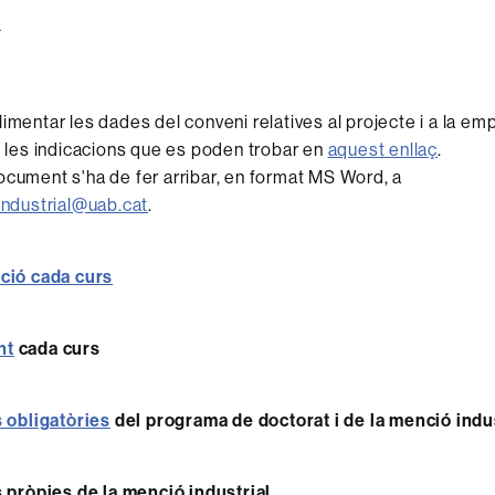
ó
imentar les dades del conveni relatives al projecte i a la em
i les indicacions que es poden trobar en
aquest enllaç
.
cument s'ha de fer arribar, en format MS Word, a
industrial@uab.cat
.
ció cada curs
nt
cada curs
s obligatòries
del programa de doctorat i de la menció indu
s pròpies de la menció industrial