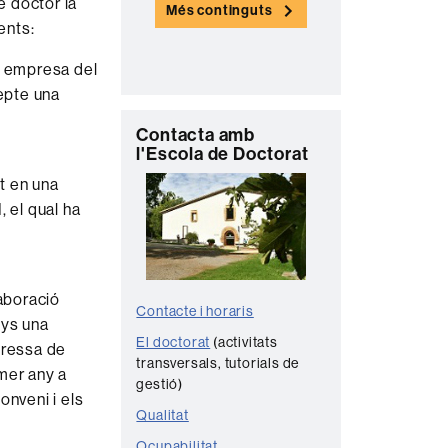
e doctor la
Més continguts
n
ents:
t
a empresa del
a
cepte una
c
C
t
Contacta amb
l'Escola de Doctorat
o
e
t en una
n
 el qual ha
t
a
c
laboració
t
Contacte i horaris
nys una
e
El doctorat
(activitats
xpressa de
transversals, tutorials de
imer any a
gestió)
onveni i els
Qualitat
Ocupabilitat