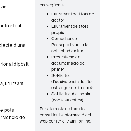
els següents:
n
 has
Lliurament de títols de
t
doctor
a
contractual
Lliurament de títols
c
propis
Compulsa de
t
ojecte d'una
Passaports per a la
e
sol·licitud de títol
Presentació de
documentació de
ior al dipòsit
primer
Sol·licitud
d'equivalència de títol
, utilitzant
estranger de doctor/a
Sol·licitud d'e_copia
(còpia autèntica)
Per a la resta de tràmits,
ue pots
consulteu la informació del
a “Menció de
web per fer el tràmit online.