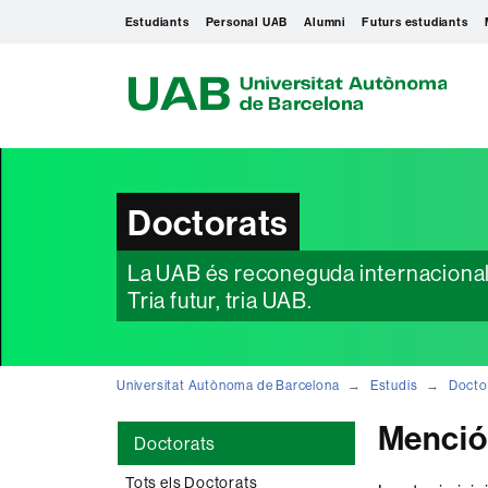
Estudiants
Personal UAB
Alumni
Futurs estudiants
U
A
B
Doctorats
La UAB és reconeguda internacionalme
Tria futur, tria UAB.
Universitat Autònoma de Barcelona
Estudis
Docto
Menció 
Doctorats
Tots els Doctorats