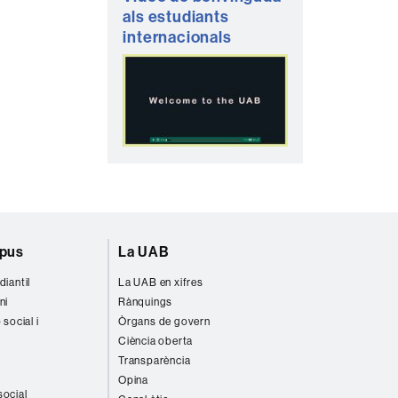
als estudiants
internacionals
mpus
La UAB
diantil
La UAB en xifres
ni
Rànquings
 social i
Òrgans de govern
Ciència oberta
Transparència
Opina
social