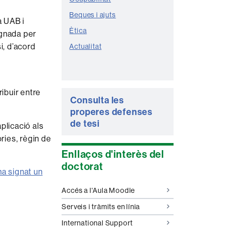
Beques i ajuts
a UAB i
Ètica
ignada per
i, d’acord
Actualitat
ibuir entre
Consulta les
properes defenses
de tesi
plicació als
ries, règin de
Enllaços d'interès del
doctorat
ha signat un
Accés a l'Aula Moodle
Serveis i tràmits en línia
International Support