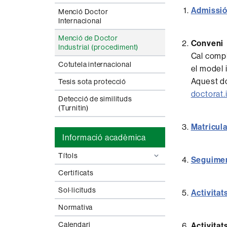
Admissi
Menció Doctor
Internacional
Menció de Doctor
Conveni
Industrial (procediment)
Cal compl
Cotutela internacional
el model 
Aquest do
Tesis sota protecció
doctorat.
Detecció de similituds
(Turnitin)
Matricula
Informació acadèmica
Títols
Seguime
Certificats
Sol·licituds
Activitat
Normativa
Calendari
Activitat