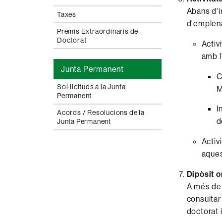
Abans d'in
Taxes
d'emplena
Premis Extraordinaris de
Doctorat
Activ
amb l
Junta Permanent
C
Sol·licituds a la Junta
M
Permanent
I
Acords / Resolucions de la
d
Junta Permanent
Activ
aque
Dipòsit o
A més de 
consulta
doctorat i