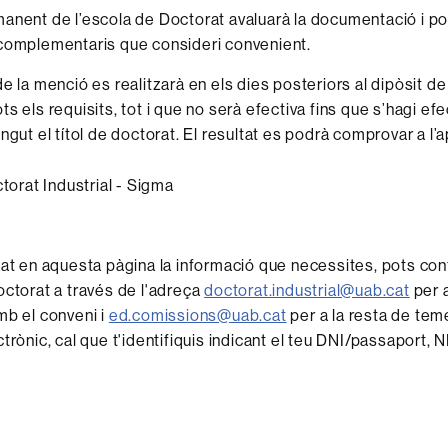
anent de l’escola de Doctorat avaluarà la documentació i podr
complementaris que consideri convenient.
e la menció es realitzarà en els dies posteriors al dipòsit de l
s els requisits, tot i que no serà efectiva fins que s’hagi efe
ngut el títol de doctorat. El resultat es podrà comprovar a l’a
bat en aquesta pàgina la informació que necessites, pots co
octorat a través de l'adreça
doctorat.industrial@uab.cat
per 
mb el conveni i
ed.comissions@uab.cat
per a la resta de tem
trònic, cal que t'identifiquis indicant el teu DNI/passaport, N