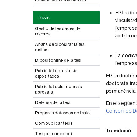
El/La doc
Tesis
vinculat/
l’empresa
Gestió de les dades de
recerca
amb la no
Abans de dipositar la tesi
online
La dedica
Dipòsit online de la tesi
l’empresa 
Publicitat de les tesis
El/La doctora
dipositades
doctorats trad
Publicitat dels tribunals
permanència, 
aprovats
Defensa de la tesi
En el següent
Conveni de Do
Properes defenses de tesis
Com publicar tesis
Tramitació
Tesi per compendi