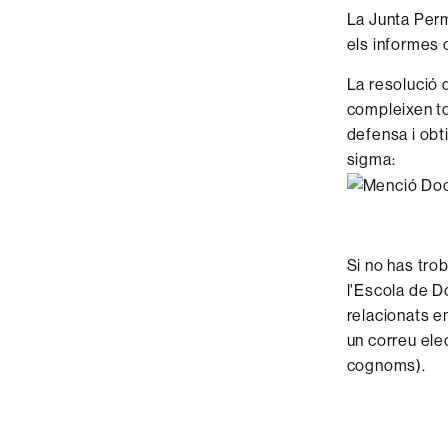
La Junta Perm
els informes 
La resolució d
compleixen tot
defensa i obti
sigma:
Si no has tro
l'Escola de D
relacionats e
un correu elec
cognoms).