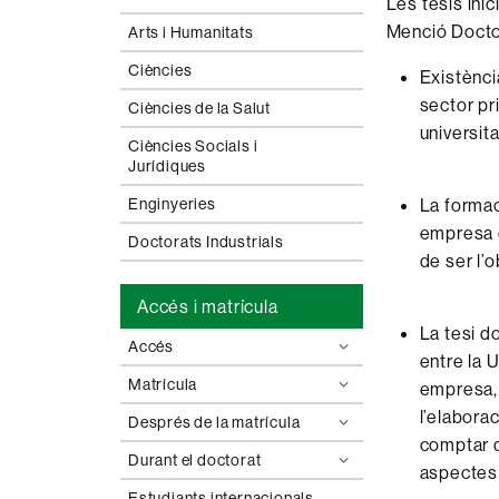
Les tesis inic
Menció Doctora
Arts i Humanitats
Ciències
Existènci
sector pr
Ciències de la Salut
universita
Ciències Socials i
Jurídiques
Enginyeries
La formac
empresa o
Doctorats Industrials
de ser l’o
Accés i matrícula
La tesi d
Accés
entre la 
Matrícula
empresa, a
l’elabora
Després de la matrícula
comptar d
Durant el doctorat
aspectes 
Estudiants internacionals