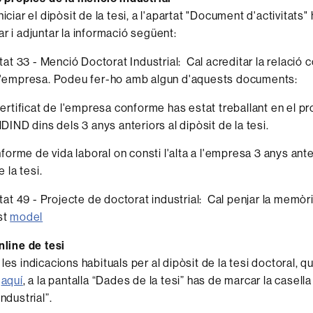
iciar el dipòsit de la tesi, a l'apartat "Document d'activitats"
r i adjuntar la informació següent:
itat 33 - Menció Doctorat Industrial: Cal acreditar la relació 
'empresa. Podeu fer-ho amb algun d'aquests documents:
ertificat de l'empresa conforme has estat treballant en el pr
DIND dins dels 3 anys anteriors al dipòsit de la tesi.
nforme de vida laboral on consti l'alta a l'empresa 3 anys anter
e la tesi.
itat 49 - Projecte de doctorat industrial: Cal penjar la memòria
st
model
nline de tesi
les indicacions habituals per al dipòsit de la tesi doctoral, q
r
aquí
, a la pantalla “Dades de la tesi” has de marcar la casell
ndustrial”.