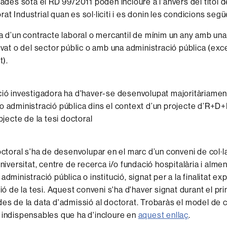
iades sota el RD 99/2011 poden incloure a l'anvers del títol d
t Industrial quan es sol·liciti i es donin les condicions segü
a d’un contracte laboral o mercantil de mínim un any amb un
ivat o del sector públic o amb una administració pública (ex
t).
ió investigadora ha d'haver-se desenvolupat majoritàriamen
 administració pública dins el context d’un projecte d’R+D+I,
bjecte de la tesi doctoral
octoral s'ha de desenvolupar en el marc d’un conveni de col·
Universitat, centre de recerca i/o fundació hospitalària i alme
dministració pública o institució, signat per a la finalitat e
ció de la tesi. Aquest conveni s'ha d'haver signat durant el pr
es de la data d'admissió al doctorat. Trobaràs el model de c
indispensables que ha d'incloure en
aquest enllaç
.