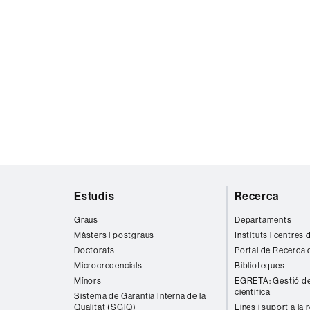
Mapa
Estudis
Recerca
web
Graus
Departaments
Màsters i postgraus
Instituts i centres
Doctorats
Portal de Recerca 
Microcredencials
Biblioteques
Mínors
EGRETA: Gestió de
científica
Sistema de Garantia Interna de la
Qualitat (SGIQ)
Eines i suport a la 