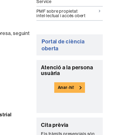
Service
PMF sobre propietat
intel·lectual i accés obert
presa, seguint
Portal de ciència
oberta
C
Atenció a la persona
usuària
o
n
Anar-hi!
t
a
c
strial
t
C
Cita prèvia
e
o
Els tràmits presencials són