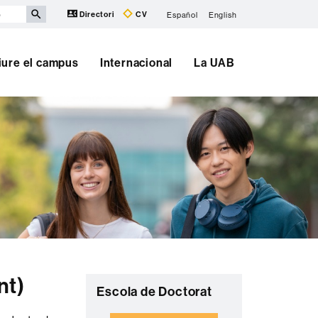
Directori
CV
Español
English
iure el campus
Internacional
La UAB
Informació
nt)
C
Escola de Doctorat
complementària
o