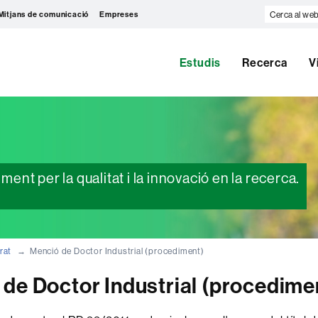
Cerca
Mitjans de comunicació
Empreses
al
web
Estudis
Recerca
V
nt per la qualitat i la innovació en la recerca.
rat
Menció de Doctor Industrial (procediment)
de Doctor Industrial (procedime