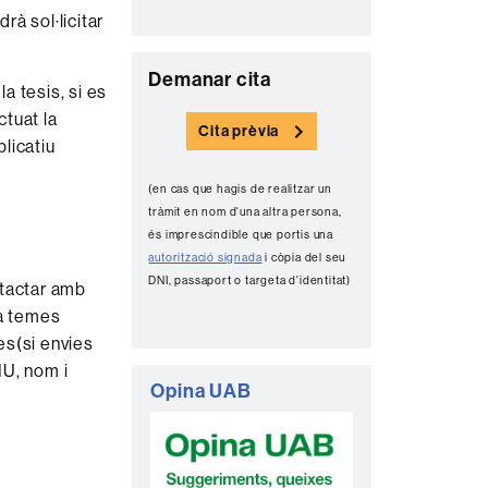
à sol·licitar
C
Demanar cita
a tesis, si es
o
ctuat la
Cita prèvia
n
plicatiu
t
(en cas que hagis de realitzar un
a
tràmit en nom d'una altra persona,
c
és imprescindible que portis una
autorització signada
i còpia del seu
t
DNI, passaport o targeta d'identitat)
ntactar amb
e
a temes
es(si envies
IU, nom i
Opina UAB