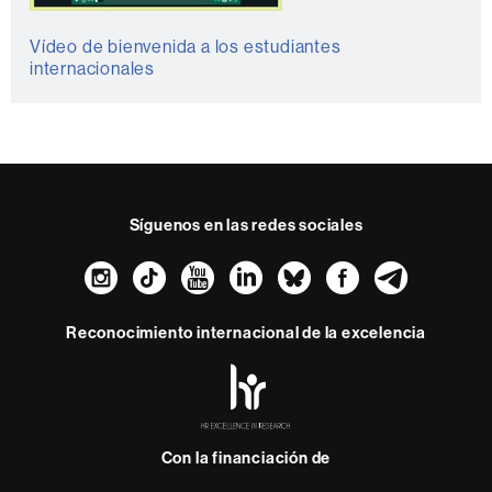
Vídeo de bienvenida a los estudiantes
internacionales
Síguenos en las redes sociales
Instagram
TikTok
YouTube
LinkedIn
Bluesky
Faceboo
Teleg
Reconocimiento internacional de la excelencia
HR
Excellence
in
Research
Con la financiación de
-
Euraxess