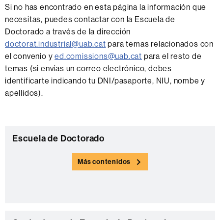
Si no has encontrado en esta página la información que
necesitas, puedes contactar con la Escuela de
Doctorado a través de la dirección
doctorat.industrial@uab.cat
para temas relacionados con
el convenio y
ed.comissions@uab.cat
para el resto de
temas (si envías un correo electrónico, debes
identificarte indicando tu DNI/pasaporte, NIU, nombe y
apellidos).
Información
C
Escuela de Doctorado
complementaria
o
Más contenidos
n
t
a
c