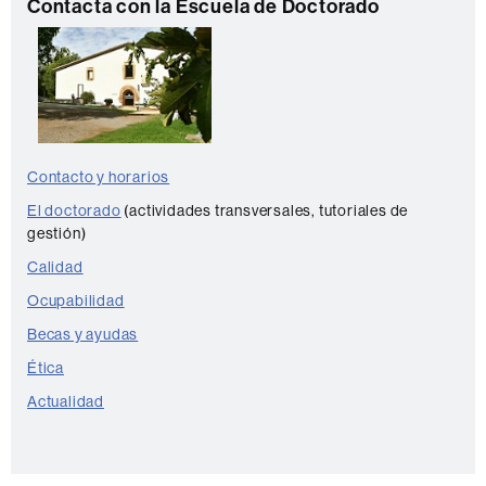
C
t
Contacta con la Escuela de Doctorado
o
o
n
t
a
c
Contacto y horarios
t
El doctorado
(actividades transversales, tutoriales de
o
gestión)
Calidad
Ocupabilidad
Becas y ayudas
Ética
Actualidad