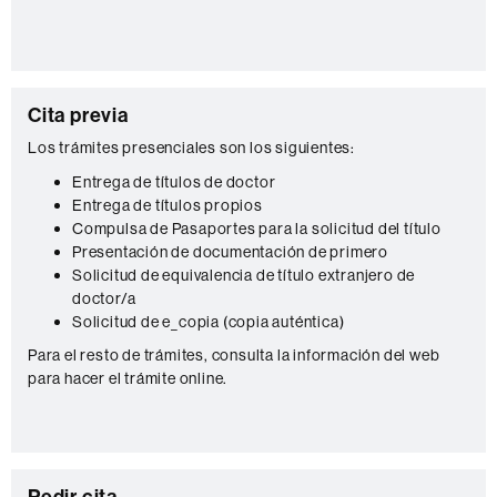
t
a
c
C
t
Cita previa
o
o
Los trámites presenciales son los siguientes:
n
Entrega de títulos de doctor
Entrega de títulos propios
t
Compulsa de Pasaportes para la solicitud del título
a
Presentación de documentación de primero
c
Solicitud de equivalencia de título extranjero de
doctor/a
t
Solicitud de e_copia (copia auténtica)
o
Para el resto de trámites, consulta la información del web
para hacer el trámite online.
Pedir cita