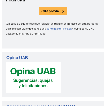
C
o
Cita previa
n
t
(en caso de que tengas que realizar un trámite en nombre de otra persona,
a
es imprescindible que lleves una
autorización firmada
y copia de su DNI,
c
pasaporte o tarjeta de identidad)
t
o
Opina UAB