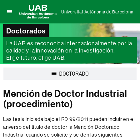
Universitat Autònoma de Barcelona
Clica
UAB
aquí
Universitat
Doctorados
para
Autònoma
desplegar
de
La UAB es reconocida internacionalmente por la
el
Barcelona
menú
calidad y la innovación en la investigación.
de
Elige futuro, elige UAB.
Universitat
Autònoma
Desplegar
DOCTORADO
de
la
Barcelona
navegación
Mención de Doctor Industrial
(procedimiento)
Las tesis iniciada bajo el RD 99/2011 pueden incluir en el
anverso del título de doctor la Mención Doctorado
Industrial cuando se solicite y se den las siguientes