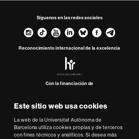
Síguenos en las redes sociales
Instagram
TikTok
YouTube
LinkedIn
Bluesky
Faceboo
Teleg
Reconocimiento internacional de la excelencia
HR
Excellence
in
Research
Con la financiación de
-
Euraxess
Este sitio web usa cookies
Sobre
esta
La web de la Universitat Autònoma de
web
Aviso legal
Protección de datos
Sobre el
Barcelona utiliza cookies propias y de terceros
con fines técnicos y analíticos. Si desea más
web
Accesibilidad web
Mapa del web UAB