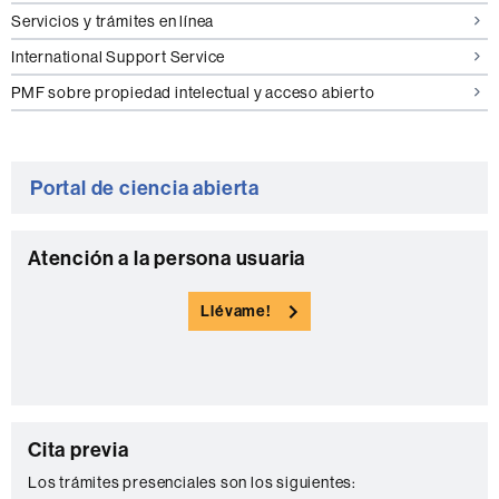
Servicios y trámites en línea
International Support Service
PMF sobre propiedad intelectual y acceso abierto
Portal de ciencia abierta
C
Atención a la persona usuaria
o
Llévame!
n
t
a
c
C
t
Cita previa
o
o
Los trámites presenciales son los siguientes: