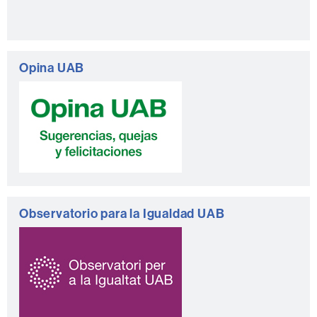
c
t
o
Opina UAB
Observatorio para la Igualdad UAB