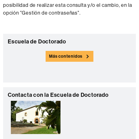
posibilidad de realizar esta consulta y/o el cambio, en la
opción "Gestión de contraseñas".
Información
C
Escuela de Doctorado
complementaria
o
Más contenidos
n
t
a
c
C
t
Contacta con la Escuela de Doctorado
o
o
n
t
a