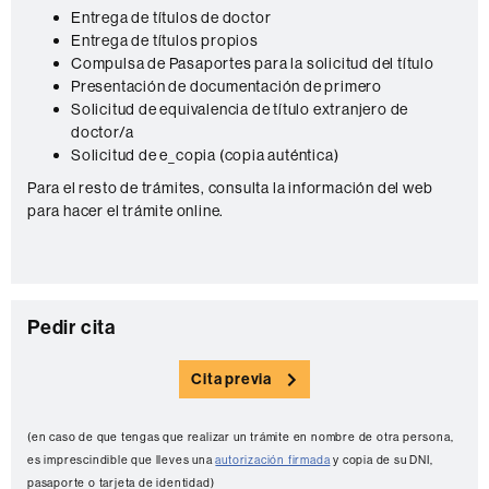
n
Entrega de títulos de doctor
Entrega de títulos propios
t
Compulsa de Pasaportes para la solicitud del título
a
Presentación de documentación de primero
c
Solicitud de equivalencia de título extranjero de
doctor/a
t
Solicitud de e_copia (copia auténtica)
o
Para el resto de trámites, consulta la información del web
para hacer el trámite online.
C
Pedir cita
o
Cita previa
n
t
(en caso de que tengas que realizar un trámite en nombre de otra persona,
a
es imprescindible que lleves una
autorización firmada
y copia de su DNI,
pasaporte o tarjeta de identidad)