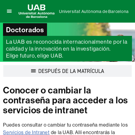
Universitat Autònoma de Barcelona
Clica
UAB
aquí
Universitat
Doctorados
para
Autònoma
desplegar
de
La UAB es reconocida internacionalmente por la
el
Barcelona
menú
calidad y la innovación en la investigación.
de
Elige futuro, elige UAB.
Universitat
Autònoma
Desplegar
DESPUÉS DE LA MATRÍCULA
de
la
Barcelona
navegación
Conocer o cambiar la
contraseña para acceder a los
servicios de intranet
Puedes consultar o cambiar tu contraseña mediante los
Servicios de Intranet
de la UAB. Allí encontrarás la