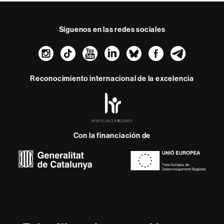
Síguenos en las redes sociales
Instagram
TikTok
YouTube
LinkedIn
Bluesky
Faceboo
Teleg
Reconocimiento internacional de la excelencia
HR
Excellence
in
Research
-
Con la financiación de
Euraxess
Sobre
esta
web
Aviso legal
Protección de datos
Sobre el
web
Accesibilidad web
Mapa del web UAB