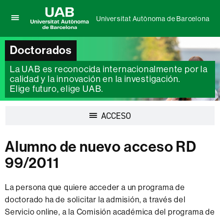
Universitat Autònoma de Barcelona
Clica
UAB
aquí
Universitat
para
Doctorados
Autònoma
desplegar
de
el
La UAB es reconocida internacionalmente por la
Barcelona
menú
calidad y la innovación en la investigación.
de
Elige futuro, elige UAB.
Universitat
Autònoma
de
Desplegar
ACCESO
Barcelona
la
navegación
Alumno de nuevo acceso RD
99/2011
La persona que quiere acceder a un programa de
doctorado ha de solicitar la admisión, a través del
Servicio online, a la Comisión académica del programa de