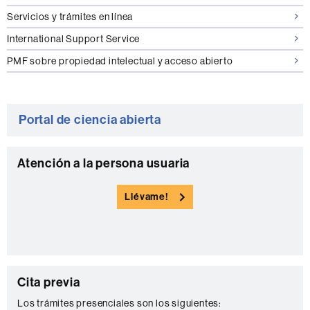
Servicios y trámites en línea
International Support Service
PMF sobre propiedad intelectual y acceso abierto
Portal de ciencia abierta
C
Atención a la persona usuaria
o
Llévame!
n
t
a
c
C
Cita previa
t
o
o
Los trámites presenciales son los siguientes: