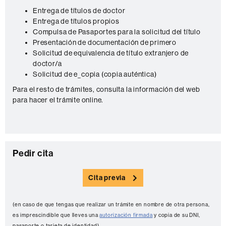
n
Entrega de títulos de doctor
Entrega de títulos propios
t
Compulsa de Pasaportes para la solicitud del título
a
Presentación de documentación de primero
c
Solicitud de equivalencia de título extranjero de
doctor/a
t
Solicitud de e_copia (copia auténtica)
o
Para el resto de trámites, consulta la información del web
para hacer el trámite online.
C
Pedir cita
o
Cita previa
n
t
(en caso de que tengas que realizar un trámite en nombre de otra persona,
a
es imprescindible que lleves una
autorización firmada
y copia de su DNI,
pasaporte o tarjeta de identidad)