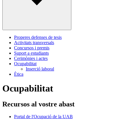
Properes defenses de tesis
Activitats transversals
Concursos i premis
Suport a estudiants
Cerimònies i actes
Ocupabilitat
Inserció laboral
Ètica
Ocupabilitat
Recursos al vostre abast
Portal de l'Ocupació de la UAB