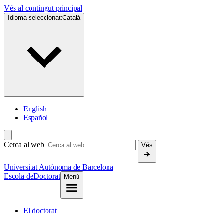
Vés al contingut principal
Idioma seleccionat:
Català
English
Español
Cerca al web
Vés
Universitat Autònoma de Barcelona
Escola de
Doctorat
Menú
El doctorat