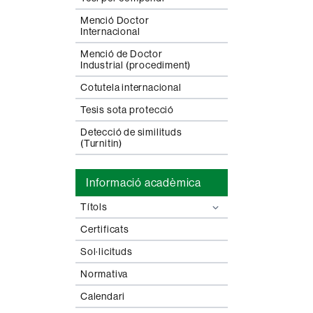
Menció Doctor
Internacional
Menció de Doctor
Industrial (procediment)
Cotutela internacional
Tesis sota protecció
Detecció de similituds
(Turnitin)
Informació acadèmica
Títols
Certificats
Sol·licituds
Normativa
Calendari