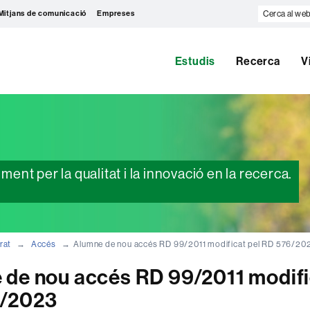
Cerca
Mitjans de comunicació
Empreses
al
web
Estudis
Recerca
V
nt per la qualitat i la innovació en la recerca.
rat
Accés
Alumne de nou accés RD 99/2011 modificat pel RD 576/20
 de nou accés RD 99/2011 modifi
/2023