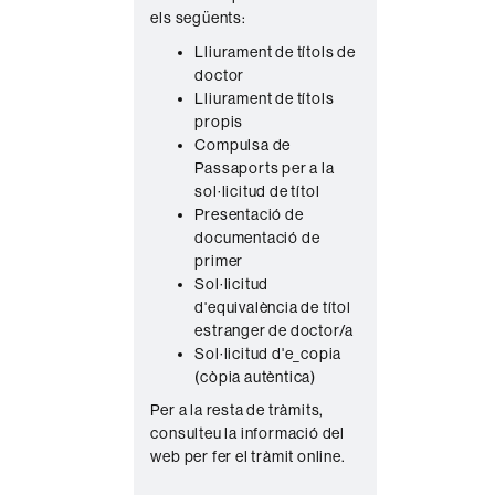
els següents:
n
Lliurament de títols de
t
doctor
a
Lliurament de títols
c
propis
Compulsa de
t
Passaports per a la
e
sol·licitud de títol
Presentació de
documentació de
primer
Sol·licitud
d'equivalència de títol
estranger de doctor/a
Sol·licitud d'e_copia
(còpia autèntica)
Per a la resta de tràmits,
consulteu la informació del
web per fer el tràmit online.