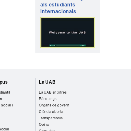
als estudiants
internacionals
mpus
La UAB
diantil
La UAB en xifres
ni
Rànquings
 social i
Òrgans de govern
Ciència oberta
Transparència
Opina
social