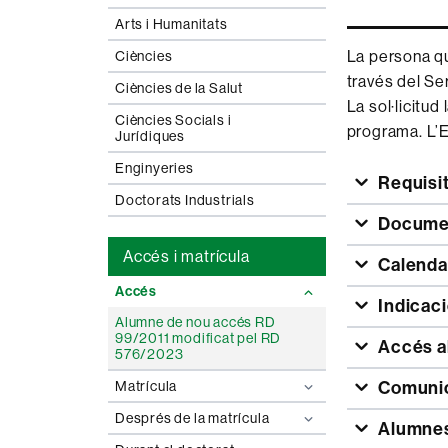
Arts i Humanitats
La persona qu
Ciències
través del Se
Ciències de la Salut
La sol·licitud
Ciències Socials i
programa. L’E
Jurídiques
Enginyeries
Requisi
Doctorats Industrials
Docume
Accés i matrícula
Calendar
Accés
Indicaci
Alumne de nou accés RD
99/2011 modificat pel RD
Accés al
576/2023
Comunic
Matrícula
Després de la matrícula
Alumnes