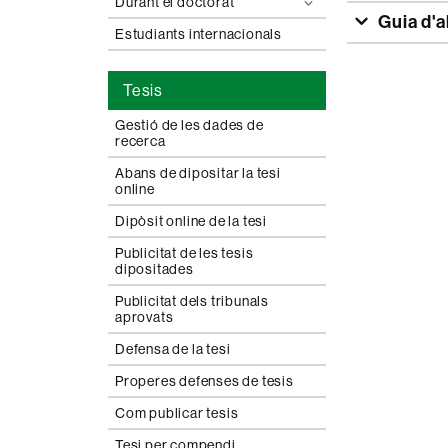
Durant el doctorat
Guia d'a
Estudiants internacionals
Tesis
Gestió de les dades de
recerca
Abans de dipositar la tesi
online
Dipòsit online de la tesi
Publicitat de les tesis
dipositades
Publicitat dels tribunals
aprovats
Defensa de la tesi
Properes defenses de tesis
Com publicar tesis
Tesi per compendi