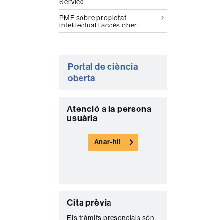
Service
PMF sobre propietat
intel·lectual i accés obert
Portal de ciència
oberta
C
Atenció a la persona
usuària
o
n
Anar-hi!
t
a
c
t
C
Cita prèvia
e
o
Els tràmits presencials són