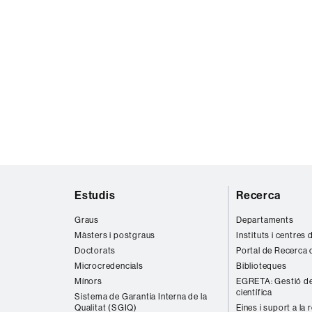
Mapa
Estudis
Recerca
web
Graus
Departaments
Màsters i postgraus
Instituts i centres
Doctorats
Portal de Recerca 
Microcredencials
Biblioteques
Mínors
EGRETA: Gestió de
científica
Sistema de Garantia Interna de la
Qualitat (SGIQ)
Eines i suport a la 