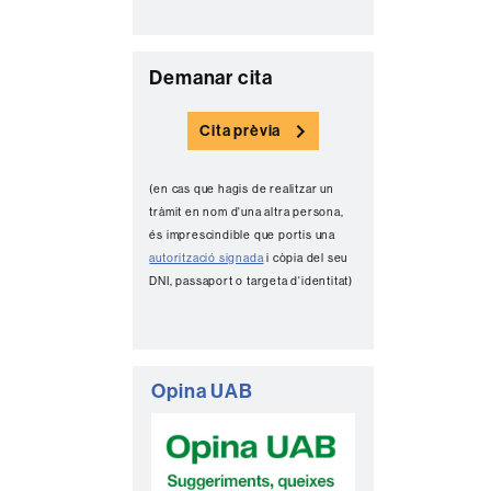
C
Demanar cita
o
Cita prèvia
n
t
(en cas que hagis de realitzar un
a
tràmit en nom d'una altra persona,
c
és imprescindible que portis una
autorització signada
i còpia del seu
t
DNI, passaport o targeta d'identitat)
e
Opina UAB