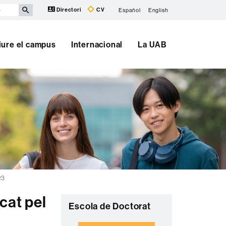
Directori
CV
Español
English
iure el campus
Internacional
La UAB
23
cat pel
Informació
C
Escola de Doctorat
complementària
o