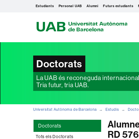
Estudiants
Personal UAB
Alumni
Futurs estudiants
U
A
B
Doctorats
La UAB és reconeguda internacionalme
Tria futur, tria UAB.
Universitat Autònoma de Barcelona
Estudis
Docto
Alumne
Doctorats
RD 576
Tots els Doctorats