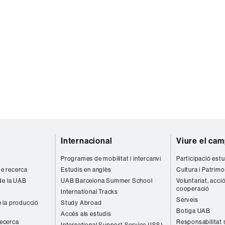
Internacional
Viure el ca
Programes de mobilitat i intercanvi
Participació estu
 de recerca
Estudis en anglès
Cultura i Patrimo
de la UAB
UAB Barcelona Summer School
Voluntariat, acció
cooperació
International Tracks
Serveis
 la producció
Study Abroad
Botiga UAB
Accés als estudis
recerca
Responsabilitat 