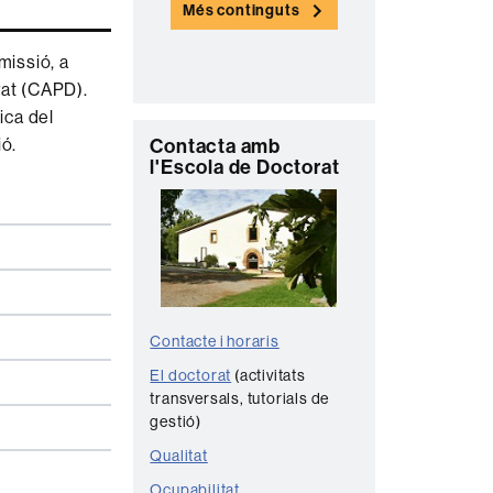
Més continguts
n
t
missió, a
a
rat (CAPD).
c
ica del
ió.
C
Contacta amb
t
l'Escola de Doctorat
o
e
n
t
a
c
t
Contacte i horaris
e
El doctorat
(activitats
transversals, tutorials de
gestió)
Qualitat
Ocupabilitat