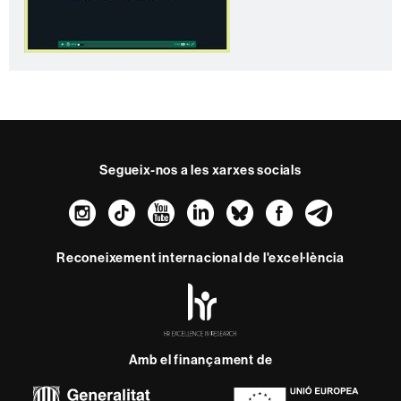
Segueix-nos a les xarxes socials
Instagram
TikTok
YouTube
LinkedIn
Bluesky
Faceboo
Teleg
Reconeixement internacional de l'excel·lència
HR
Excellence
in
Research
-
Amb el finançament de
Euraxess