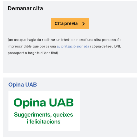
C
Demanar cita
o
Cita prèvia
n
t
(en cas que hagis de realitzar un tràmit en nom d'una altra persona, és
a
imprescindible que portis una
autorització signada
i còpia del seu DNI,
c
passaport o targeta d'identitat)
t
e
Opina UAB