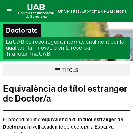
Universitat Autònoma de Barcelona
Prem
UAB
per
Universitat
desplegar
Doctorats
Autònoma
el
de
menú
La UAB és reconeguda internacionalment per la
Barcelona
de
qualitat i la innovació en la recerca.
Universitat
Tria futur, tria UAB.
Autònoma
de
Barcelona
Desplegar
TÍTOLS
la
navegació
Equivalència de títol estranger
de Doctor/a
El procediment d'
equivalència d'un títol estranger de
Doctor/a
al nivell acadèmic de doctor/a a Espanya,