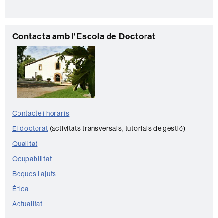
a
c
C
Contacta amb l'Escola de Doctorat
t
o
e
n
t
a
c
Contacte i horaris
t
El doctorat
(activitats transversals, tutorials de gestió)
e
Qualitat
Ocupabilitat
Beques i ajuts
Ètica
Actualitat