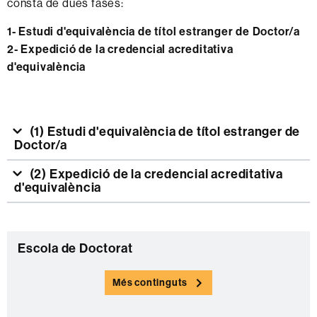
consta de dues fases:
1- Estudi d'equivalència de títol estranger de Doctor/a
2- Expedició de la credencial acreditativa
d'equivalència
(1) Estudi d'equivalència de títol estranger de
Doctor/a
(2) Expedició de la credencial acreditativa
d'equivalència
Informació
C
Escola de Doctorat
complementària
o
Més continguts
n
t