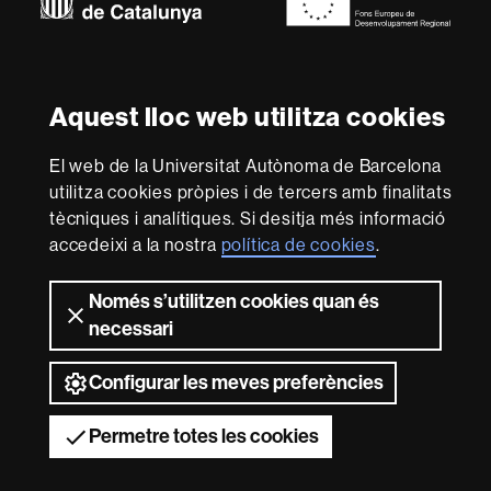
Sobre
aquest
web
Avís legal
Protecció de dades
Sobre el
Aquest lloc web utilitza cookies
web
Accessibilitat web
Mapa del web UAB
El web de la Universitat Autònoma de Barcelona
Som una universitat capdavantera que imparteix una
utilitza cookies pròpies i de tercers amb finalitats
docència de qualitat i excel·lència, diversificada,
tècniques i analítiques. Si desitja més informació
multidisciplinària i flexible, ajustada a les necessitats de
la societat i adaptada als nous models de l'Europa del
accedeixi a la nostra
política de cookies
.
coneixement. La UAB és reconeguda internacionalment
per la qualitat i el caràcter innovador de la seva recerca.
Només s’utilitzen cookies quan és
2026 Universitat Autònoma de Barcelona
necessari
Configurar les meves preferències
Permetre totes les cookies