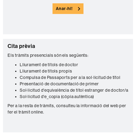
o
Anar-hi!
n
t
a
c
C
Cita prèvia
t
o
e
Els tràmits presencials són els següents:
n
Lliurament de títols de doctor
Lliurament de títols propis
t
Compulsa de Passaports per a la sol·licitud de títol
a
Presentació de documentació de primer
c
Sol·licitud d'equivalència de títol estranger de doctor/a
Sol·licitud d'e_copia (còpia autèntica)
t
Per a la resta de tràmits, consulteu la informació del web per
e
fer el tràmit online.