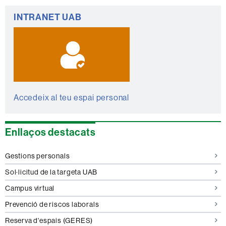
Informació
INTRANET UAB
complementària
Accedeix al teu espai personal
Enllaços destacats
Gestions personals
Sol·licitud de la targeta UAB
Campus virtual
Prevenció de riscos laborals
Reserva d'espais (GERES)