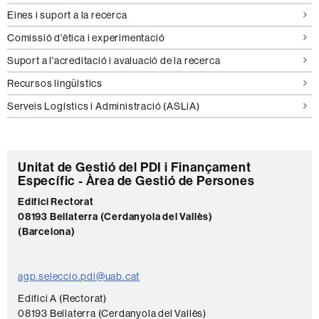
Eines i suport a la recerca
Comissió d'ètica i experimentació
Suport a l'acreditació i avaluació de la recerca
Recursos lingüístics
Serveis Logístics i Administració (ASLiA)
C
Unitat de Gestió del PDI i Finançament
Específic - Àrea de Gestió de Persones
o
Edifici Rectorat
n
08193 Bellaterra (Cerdanyola del Vallès)
t
(Barcelona)
a
c
agp.seleccio.pdi@uab.cat
t
Edifici A (Rectorat)
e
08193 Bellaterra (Cerdanyola del Vallès)