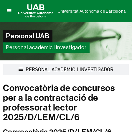
Universitat Autònoma de Barcelona
Prem
UAB
per
Universitat
desplegar
Autònoma
el
Personal UAB
de
menú
Barcelona
de
Personal acadèmic i investigador
Universitat
Autònoma
de
Barcelona
Desplegar
PERSONAL ACADÈMIC I INVESTIGADOR
la
navegació
Convocatòria de concursos
per a la contractació de
professorat lector
2025/D/LEM/CL/6