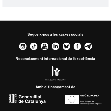
Segueix-nos a les xarxes socials
Instagram
TikTok
YouTube
LinkedIn
Bluesky
Faceboo
Teleg
Reconeixement internacional de l'excel·lència
HR
Excellence
in
Research
-
Amb el finançament de
Euraxess
Sobre