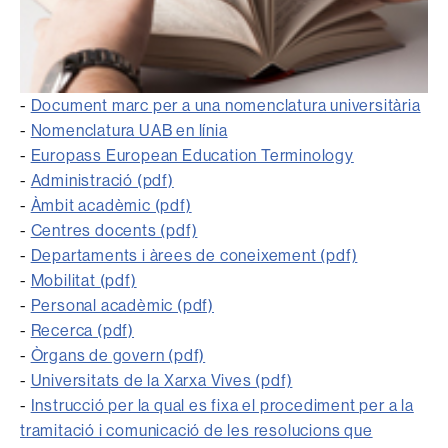
-
Document marc per a una nomenclatura universitària
-
Nomenclatura UAB en línia
-
Europass European Education Terminology
-
Administració (pdf)
-
Àmbit acadèmic (pdf)
-
Centres docents (pdf)
-
Departaments i àrees de coneixement (pdf)
-
Mobilitat (pdf)
-
Personal acadèmic (pdf)
-
Recerca (pdf)
-
Òrgans de govern (pdf)
-
Universitats de la Xarxa Vives (pdf)
-
Instrucció per la qual es fixa el procediment per a la
tramitació i comunicació de les resolucions que