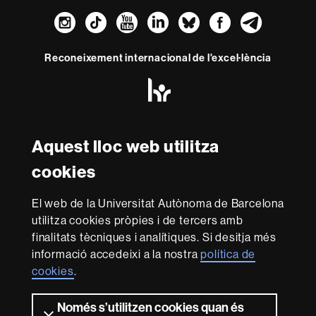
Instagram
TikTok
YouTube
LinkedIn
Bluesky
Faceboo
Teleg
Reconeixement internacional de l'excel·lència
HR
Excellence
in
Research
Amb el finançament de
-
Aquest lloc web utilitza
Euraxess
cookies
Sobre
El web de la Universitat Autònoma de Barcelona
aquest
utilitza cookies pròpies i de tercers amb
web
Avís legal
Protecció de dades
Sobre el
finalitats tècniques i analítiques. Si desitja més
informació accedeixi a la nostra
política de
web
Accessibilitat web
Mapa del web UAB
cookies
.
Som una universitat capdavantera que imparteix una
docència de qualitat i excel·lència, diversificada,
Només s’utilitzen cookies quan és
multidisciplinària i flexible, ajustada a les necessitats de