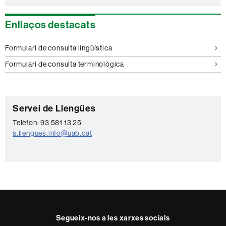
Enllaços destacats
Formulari de consulta lingüística
Formulari de consulta terminològica
C
Servei de Llengües
o
Telèfon: 93 581 13 25
s.llengues.info@uab.cat
n
t
a
c
t
e
Segueix-nos a les xarxes socials