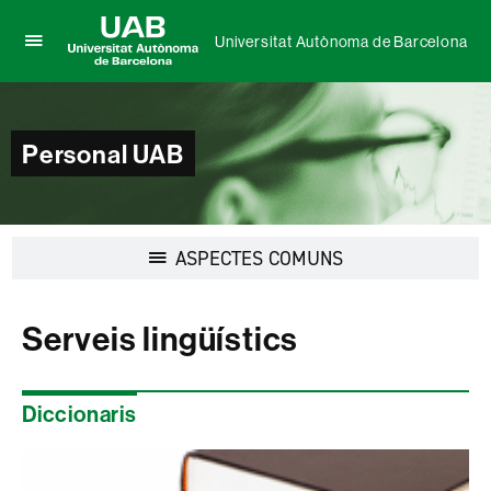
Universitat Autònoma de Barcelona
Prem
UAB
per
Universitat
desplegar
Autònoma
el
de
Personal UAB
menú
Barcelona
de
Universitat
Autònoma
de
Desplegar
ASPECTES COMUNS
Barcelona
la
navegació
Serveis lingüístics
Diccionaris