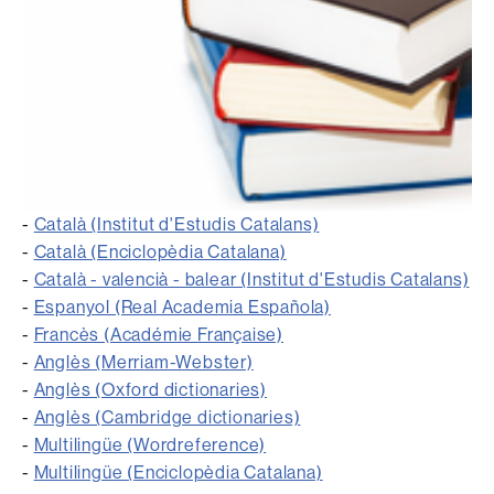
-
Català (Institut d'Estudis Catalans)
-
Català (Enciclopèdia Catalana)
-
Català - valencià - balear (Institut d'Estudis Catalans)
-
Espanyol (Real Academia Española)
-
Francès (Académie Française)
-
Anglès (Merriam-Webster)
-
Anglès (Oxford dictionaries)
-
Anglès (Cambridge dictionaries)
-
Multilingüe (Wordreference)
-
Multilingüe (Enciclopèdia Catalana)