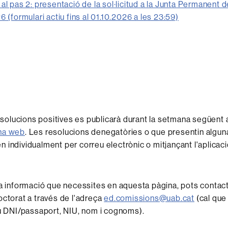
al pas 2: presentació de la sol·licitud a la Junta Permanent d
6 (formulari actiu fins al 01.10.2026 a les 23:59)
resolucions positives es publicarà durant la setmana següent a
na web
. Les resolucions denegatòries o que presentin algun
 individualment per correu electrònic o mitjançant l'aplic
la informació que necessites en aquesta pàgina, pots contac
octorat a través de l'adreça
ed.comissions@uab.cat
(cal que 
eu DNI/passaport, NIU, nom i cognoms).