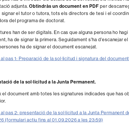
ació adjunta.
Obtindràs un document en PDF
per descarre
signar el tutor o tutora, tots els directors de tesi i el coordi
ora del programa de doctorat.
tures han de ser digitals. En cas que alguna persona ho hagi
t, ha de signar la primera. Seguidament s'ha d'escanejar el
persones ha de signar el document escanejat.
al pas 1: Preparació de la sol·licitud i signatura del documen
tació de la sol·licitud a la Junta Permanent.
x el document amb totes les signatures indicades que has ob
or.
al pas 2: presentació de la sol·licitud a la Junta Permanent d
6 (formulari actiu fins al 01.09.2026 a les 23:59)