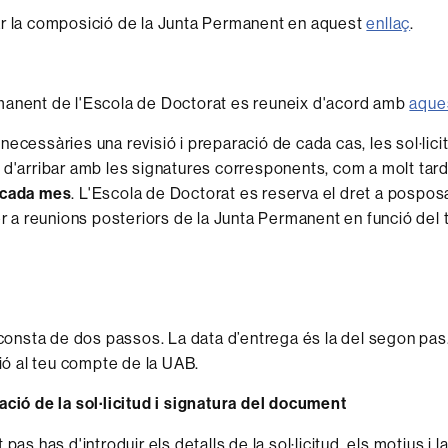
r la composició de la Junta Permanent en aquest
enllaç
.
manent de l'Escola de Doctorat es reuneix d'acord amb
aque
necessàries una revisió i preparació de cada cas, les sol·lici
 d'arribar amb les signatures corresponents, com a molt tard
 cada mes
. L'Escola de Doctorat es reserva el dret a pospos
per a reunions posteriors de la Junta Permanent en funció del
d consta de dos passos. La data d’entrega és la del segon pas
sió al teu compte de la UAB.
ació de la sol·licitud i signatura del document
pas has d'introduir els detalls de la sol·licitud, els motius i l