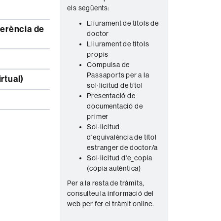
els següents:
n
Lliurament de títols de
t
doctor
a
Lliurament de títols
c
propis
Compulsa de
t
Passaports per a la
rtual)
e
sol·licitud de títol
Presentació de
documentació de
primer
Sol·licitud
d'equivalència de títol
estranger de doctor/a
Sol·licitud d'e_copia
(còpia autèntica)
Per a la resta de tràmits,
consulteu la informació del
web per fer el tràmit online.