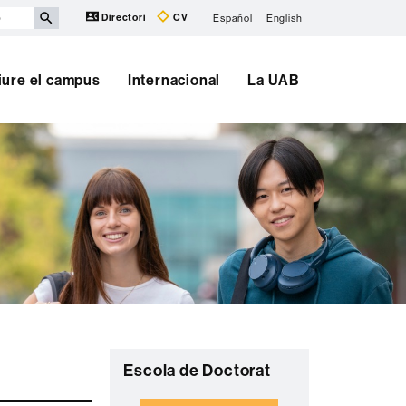
Directori
CV
Español
English
iure el campus
Internacional
La UAB
Informació
C
Escola de Doctorat
complementària
o