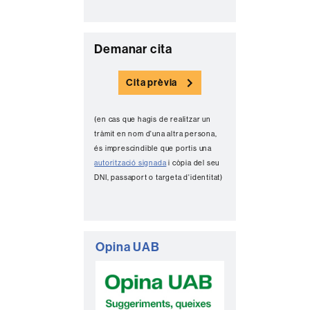
C
Demanar cita
o
Cita prèvia
n
t
(en cas que hagis de realitzar un
a
tràmit en nom d'una altra persona,
c
és imprescindible que portis una
autorització signada
i còpia del seu
t
DNI, passaport o targeta d'identitat)
e
Opina UAB