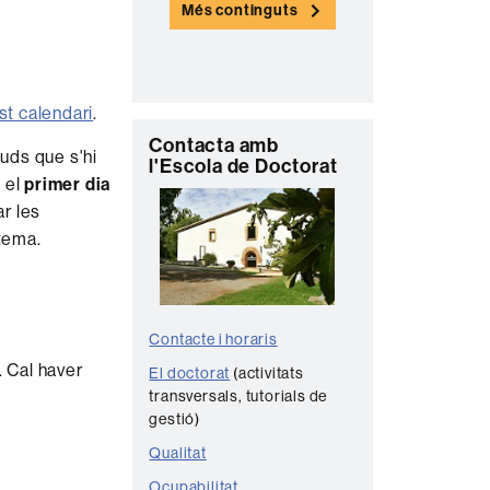
Més continguts
n
t
a
st calendari
.
c
C
Contacta amb
t
tuds que s'hi
l'Escola de Doctorat
o
e
 el
primer dia
n
ar les
 tema.
t
a
c
t
Contacte i horaris
e
. Cal haver
El doctorat
(activitats
transversals, tutorials de
gestió)
Qualitat
a
Ocupabilitat