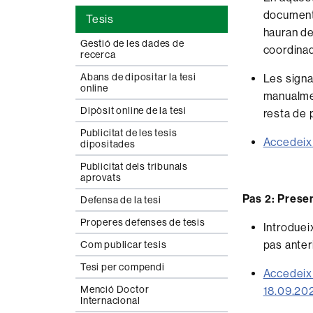
document
Tesis
hauran de 
Gestió de les dades de
coordinad
recerca
Abans de dipositar la tesi
Les signa
online
manualmen
Dipòsit online de la tesi
resta de 
Publicitat de les tesis
Accedeix 
dipositades
Publicitat dels tribunals
aprovats
Pas 2: Presen
Defensa de la tesi
Properes defenses de tesis
Introduei
pas anteri
Com publicar tesis
Tesi per compendi
Accedeix 
Menció Doctor
18.09.202
Internacional