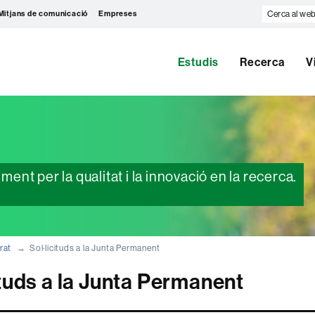
Cerca
Mitjans de comunicació
Empreses
al
web
Estudis
Recerca
V
nt per la qualitat i la innovació en la recerca.
rat
Sol·licituds a la Junta Permanent
ituds a la Junta Permanent