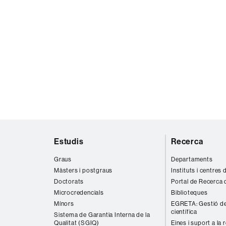
Mapa
Estudis
Recerca
web
Graus
Departaments
Màsters i postgraus
Instituts i centres
Doctorats
Portal de Recerca 
Microcredencials
Biblioteques
Mínors
EGRETA: Gestió de
científica
Sistema de Garantia Interna de la
Qualitat (SGIQ)
Eines i suport a la 