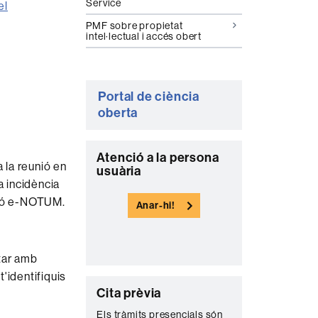
Service
el
PMF sobre propietat
intel·lectual i accés obert
Portal de ciència
oberta
C
Atenció a la persona
 la reunió en
usuària
o
a incidència
n
ació e-NOTUM.
Anar-hi!
t
a
tar amb
c
t'identifiquis
t
C
Cita prèvia
e
o
Els tràmits presencials són