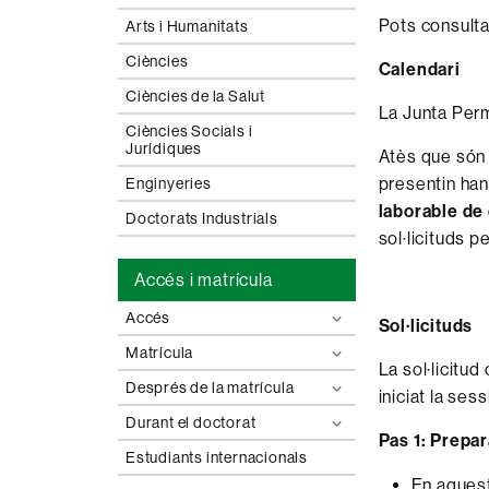
Pots consulta
Arts i Humanitats
Ciències
Calendari
Ciències de la Salut
La Junta Per
Ciències Socials i
Jurídiques
Atès que són 
presentin han
Enginyeries
laborable de
Doctorats Industrials
sol·licituds 
Accés i matrícula
Accés
Sol·licituds
Matrícula
La sol·licitu
Després de la matrícula
iniciat la ses
Durant el doctorat
Pas 1: Prepar
Estudiants internacionals
En aquest 