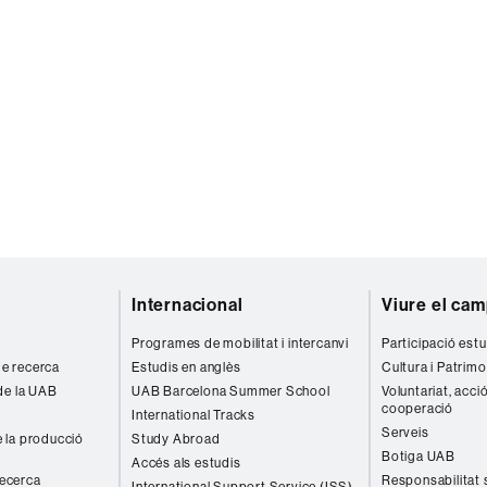
Internacional
Viure el ca
Programes de mobilitat i intercanvi
Participació estu
 de recerca
Estudis en anglès
Cultura i Patrimo
de la UAB
UAB Barcelona Summer School
Voluntariat, acció
cooperació
International Tracks
Serveis
 la producció
Study Abroad
Botiga UAB
Accés als estudis
recerca
Responsabilitat 