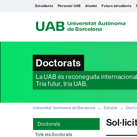
Estudiants
Personal UAB
Alumni
Futurs estudiants
U
A
B
Doctorats
La UAB és reconeguda internacionalme
Tria futur, tria UAB.
Universitat Autònoma de Barcelona
Estudis
Docto
Sol·lic
Doctorats
Tots els Doctorats