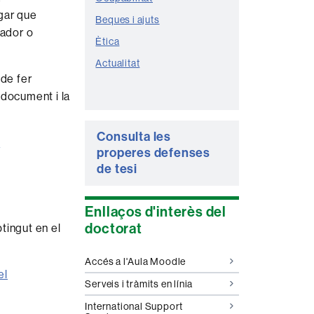
gar que
Beques i ajuts
nador o
Ètica
Actualitat
 de fer
 document i la
Consulta les
t
properes defenses
de tesi
Enllaços d'interès del
doctorat
tingut en el
Accés a l'Aula Moodle
el
Serveis i tràmits en línia
International Support