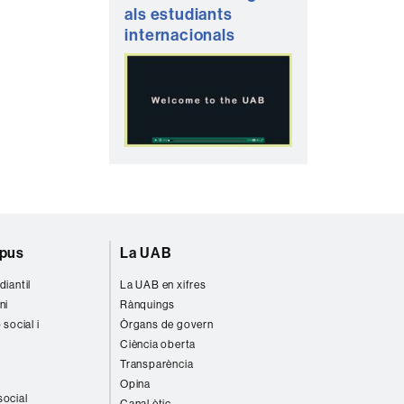
als estudiants
internacionals
mpus
La UAB
diantil
La UAB en xifres
ni
Rànquings
 social i
Òrgans de govern
Ciència oberta
Transparència
Opina
social