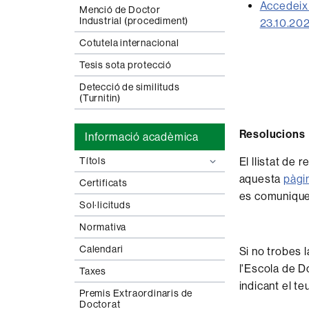
Accedeix 
Menció de Doctor
Industrial (procediment)
23.10.202
Cotutela internacional
Tesis sota protecció
Detecció de similituds
(Turnitin)
Resolucions
Informació acadèmica
El llistat de 
Títols
aquesta
pàgi
Certificats
es comuniquen
Sol·licituds
Normativa
Calendari
Si no trobes 
l'Escola de D
Taxes
indicant el t
Premis Extraordinaris de
Doctorat