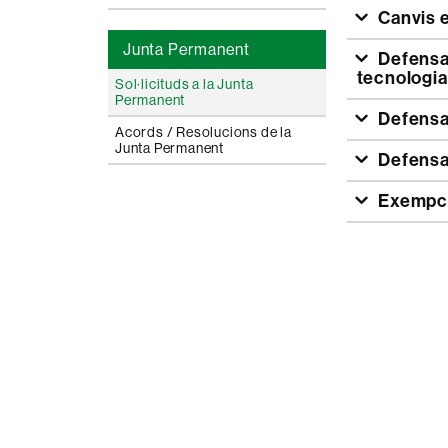
Canvis e
Junta Permanent
Defensa de la tesi sotmesa a processos de protecció o transferència de
tecnologi
Sol·licituds a la Junta
Permanent
Defensa
Acords / Resolucions de la
Junta Permanent
Defensa 
Exempció