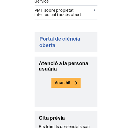
Service
PMF sobre propietat
intel·lectual i accés obert
Portal de ciència
oberta
C
Atenció a la persona
usuària
o
n
Anar-hi!
t
a
c
t
C
Cita prèvia
e
o
Els tràmits presencials són