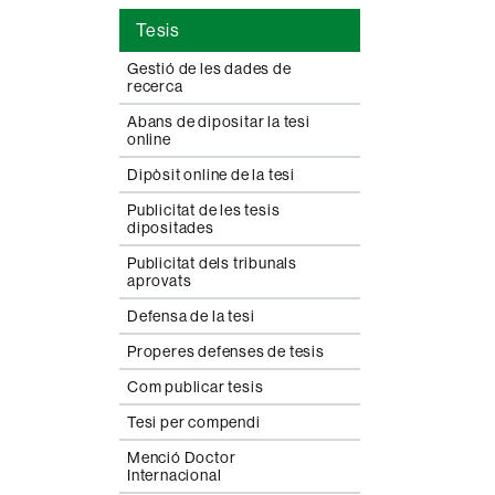
Tesis
Gestió de les dades de
recerca
Abans de dipositar la tesi
online
Dipòsit online de la tesi
Publicitat de les tesis
dipositades
Publicitat dels tribunals
aprovats
Defensa de la tesi
Properes defenses de tesis
Com publicar tesis
Tesi per compendi
Menció Doctor
Internacional