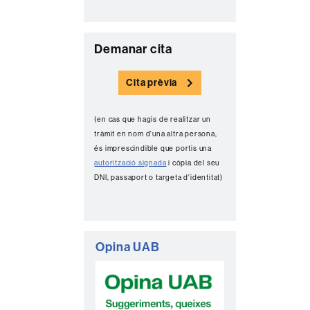
C
Demanar cita
o
Cita prèvia
n
t
(en cas que hagis de realitzar un
a
tràmit en nom d'una altra persona,
c
és imprescindible que portis una
autorització signada
i còpia del seu
t
DNI, passaport o targeta d'identitat)
e
Opina UAB