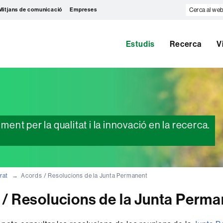
Cerca
Mitjans de comunicació
Empreses
al
web
Estudis
Recerca
V
nt per la qualitat i la innovació en la recerca.
rat
Acords / Resolucions de la Junta Permanent
/ Resolucions de la Junta Perma