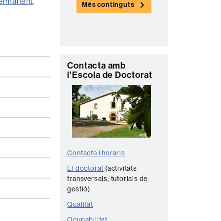
ermanent
.
Més continguts
n
t
a
c
C
Contacta amb
t
l'Escola de Doctorat
o
e
n
t
a
c
t
Contacte i horaris
e
El doctorat
(activitats
transversals, tutorials de
gestió)
Qualitat
Ocupabilitat