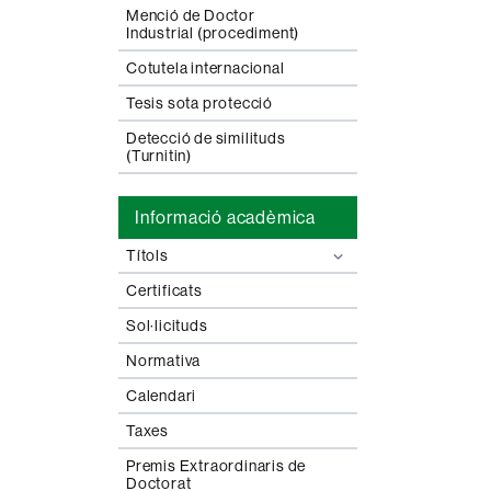
Menció de Doctor
Industrial (procediment)
Cotutela internacional
Tesis sota protecció
Detecció de similituds
(Turnitin)
Informació acadèmica
Títols
Certificats
Sol·licituds
Normativa
Calendari
Taxes
Premis Extraordinaris de
Doctorat