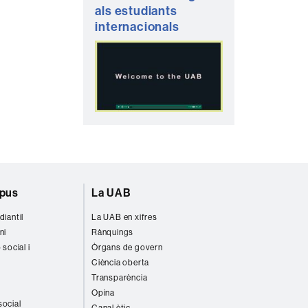
als estudiants
internacionals
mpus
La UAB
diantil
La UAB en xifres
ni
Rànquings
 social i
Òrgans de govern
Ciència oberta
Transparència
Opina
social