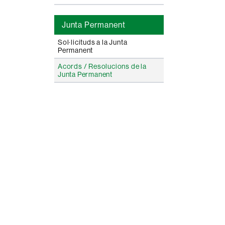
Junta Permanent
Sol·licituds a la Junta
Permanent
Acords / Resolucions de la
Junta Permanent