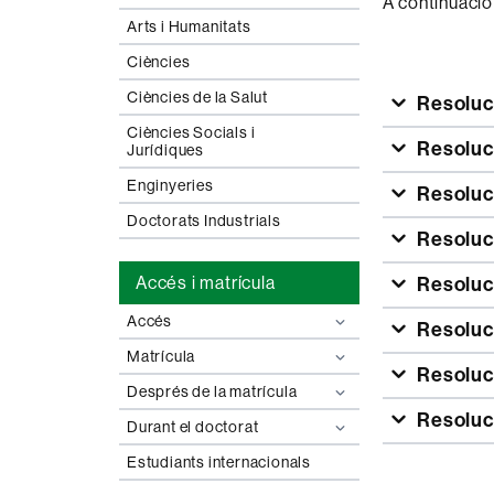
A continuació
Arts i Humanitats
Ciències
Ciències de la Salut
Resoluc
Ciències Socials i
Resoluc
Jurídiques
Enginyeries
Resoluc
Doctorats Industrials
Resoluc
Accés i matrícula
Resoluc
Accés
Resoluc
Matrícula
Resoluc
Després de la matrícula
Resoluc
Durant el doctorat
Estudiants internacionals