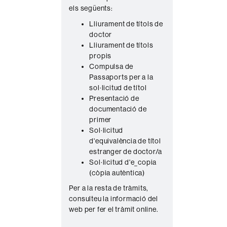
els següents:
n
Lliurament de títols de
t
doctor
a
Lliurament de títols
c
propis
Compulsa de
t
Passaports per a la
e
sol·licitud de títol
Presentació de
documentació de
primer
Sol·licitud
d'equivalència de títol
estranger de doctor/a
Sol·licitud d'e_copia
(còpia autèntica)
Per a la resta de tràmits,
consulteu la informació del
web per fer el tràmit online.