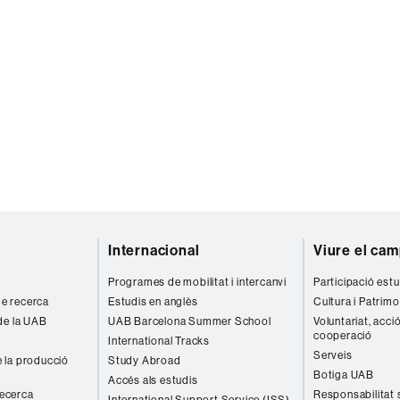
Internacional
Viure el ca
Programes de mobilitat i intercanvi
Participació estu
 de recerca
Estudis en anglès
Cultura i Patrimo
de la UAB
UAB Barcelona Summer School
Voluntariat, acció
cooperació
International Tracks
Serveis
 la producció
Study Abroad
Botiga UAB
Accés als estudis
recerca
Responsabilitat 