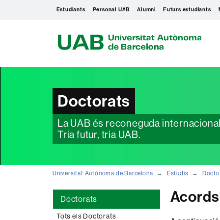
Estudiants
Personal UAB
Alumni
Futurs estudiants
U
A
B
Doctorats
La UAB és reconeguda internacionalme
Tria futur, tria UAB.
Universitat Autònoma de Barcelona
Estudis
Docto
Acords 
Doctorats
Tots els Doctorats