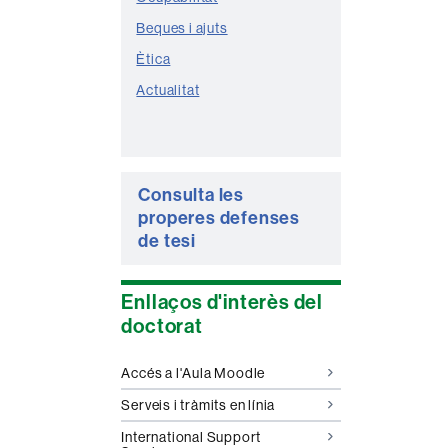
Beques i ajuts
Ètica
Actualitat
Consulta les
properes defenses
de tesi
Enllaços d'interès del
doctorat
Accés a l'Aula Moodle
Serveis i tràmits en línia
International Support