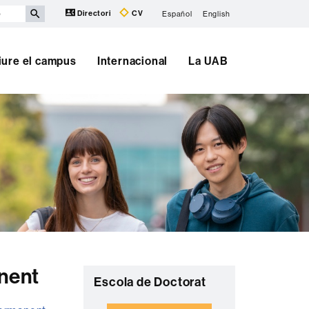
Directori
CV
Español
English
iure el campus
Internacional
La UAB
nent
Informació
C
Escola de Doctorat
complementària
o