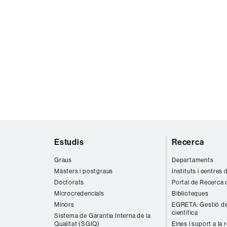
Mapa
Estudis
Recerca
web
Graus
Departaments
Màsters i postgraus
Instituts i centres
Doctorats
Portal de Recerca 
Microcredencials
Biblioteques
Mínors
EGRETA: Gestió de
científica
Sistema de Garantia Interna de la
Qualitat (SGIQ)
Eines i suport a la 