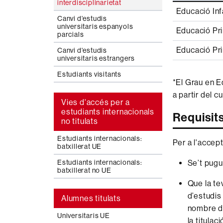
interdisciplinarietat
Educació Inf
Canvi d'estudis
universitaris espanyols
Educació Pr
parcials
Educació Pri
Canvi d'estudis
universitaris estrangers
Estudiants visitants
*El Grau en E
a partir del 
Vies d'accés per a
estudiants internacionals
Requisit
no titulats
Estudiants internacionals:
Per a l'accept
batxillerat UE
Estudiants internacionals:
Se’t pugu
batxillerat no UE
Que la tev
d’estudis 
Alumnes titulats
nombre de
Universitaris UE
la titulac