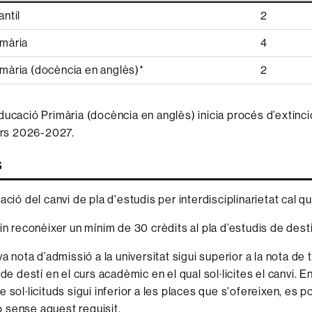
antil
2
imària
4
mària (docència en anglès)*
2
ducació Primària (docència en anglès) inicia procés d’extinci
curs 2026-2027.
s
ació del canvi de pla d'estudis per interdisciplinarietat cal qu
in reconèixer un mínim de 30 crèdits al pla d’estudis de dest
a nota d’admissió a la universitat sigui superior a la nota de t
de destí en el curs acadèmic en el qual sol·licites el canvi. E
 sol·licituds sigui inferior a les places que s'ofereixen, es p
ió sense aquest requisit.