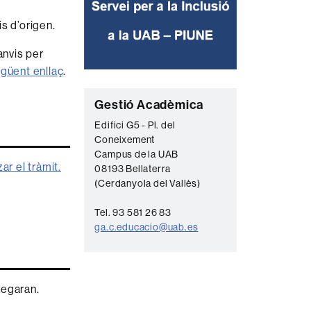
s d’origen.
anvis per
güent enllaç
.
C
Gestió Acadèmica
o
Edifici G5 - Pl. del
Coneixement
n
Campus de la UAB
t
ar el tràmit.
08193 Bellaterra
a
(Cerdanyola del Vallès)
c
Tel. 93 581 26 83
t
ga.c.educacio@uab.es
e
negaran.