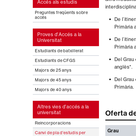
Accés als estudis
interdisciplin
Preguntes freqüents sobre
accés
De l’itine
Primària 
Proves d'Accés a la
De l’itine
Universitat
Primària 
Estudiants de batxillerat
Del Grau 
Estudiants de CFGS
anglès*.
Majors de 25 anys
Del Grau 
Majors de 45 anys
Primària.
Majors de 40 anys
Altres vies d'accés a la
Oferta d
universitat
Reincorporacions
Grau
Canvi de pla d'estudis per