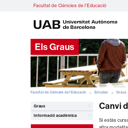
Facultat de Ciències de l'Educació
U
A
B
Els Graus
Facultat de Ciències de l'Educació
Estudiar
Graus
Canvi d
Graus
Informació acadèmica
Si estàs cursa
altra modalita