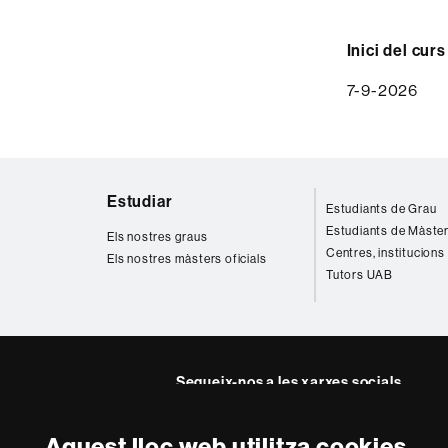
Inici del curs
7-9-2026
Mapa
Estudiar
Estudiants de Grau
web
Estudiants de Màste
Els nostres graus
Centres, institucions
Els nostres màsters oficials
Tutors UAB
Segueix-nos a les xarxes socials
Facebook
Twitter
YouTube
Insta
Aquest lloc web utilitza cookies