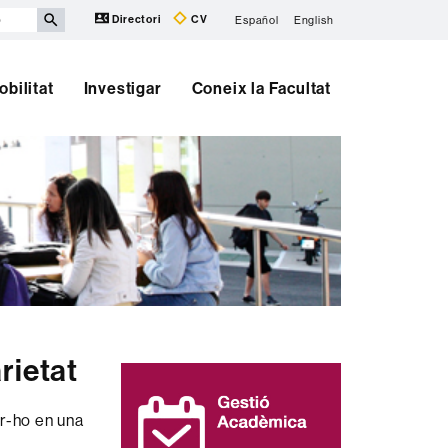
Directori
CV
Español
English
obilitat
Investigar
Coneix la Facultat
rietat
Informació
complementària
er-ho en una