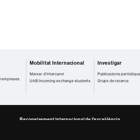
Mobilitat Internacional
Investigar
r
Marxar d'intercanvi
Publicacions periòdiqu
 i empreses
UAB Incoming exchange students
Grups de recerca
Reconeixement internacional de l'excel·lència
HR
gram
Excellence