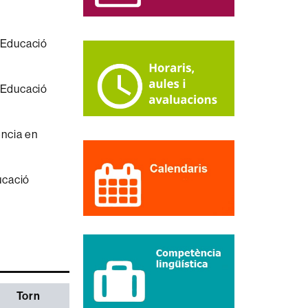
n Educació
n Educació
ència en
ucació
Torn