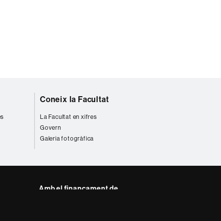
Coneix la Facultat
es
La Facultat en xifres
Govern
Galeria fotogràfica
Amb el finançament de