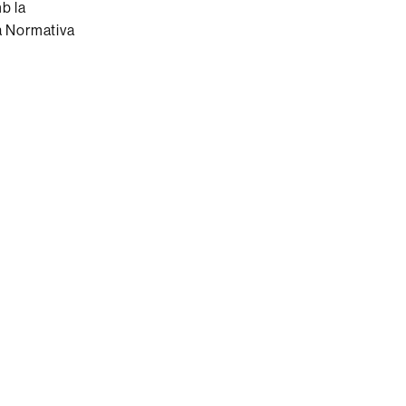
b la
la Normativa