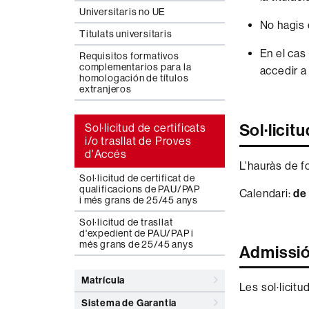
Universitaris no UE
No hagis 
Titulats universitaris
En el cas
Requisitos formativos
complementarios para la
accedir a 
homologación de títulos
extranjeros
Sol·licitu
Sol·licitud de certificats
i/o trasllat de Proves
d'Accés
L'hauràs de f
Sol·licitud de certificat de
qualificacions de PAU/PAP
Calendari:
de 
i més grans de 25/45 anys
Sol·licitud de trasllat
d'expedient de PAU/PAP i
més grans de 25/45 anys
Admissi
Matrícula
Les sol·licitu
Sistema de Garantia