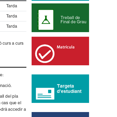
Tarda
Tarda
Treball de
Final de Grau
Tarda
ó curs a curs
e:
inació.
all del pla
n cas que el
odrà accedir a