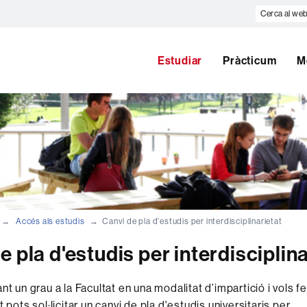
Cerca
al
web
Estudiar
Pràcticum
M
Accés als estudis
Canvi de pla d'estudis per interdisciplinarietat
e pla d'estudis per interdisciplina
nt un grau a la Facultat en una modalitat d’impartició i vols f
t pots sol·licitar un canvi de pla d'estudis universitaris per