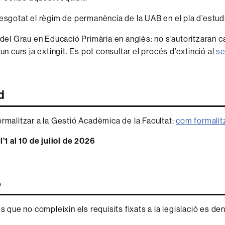
esgotat el règim de permanència de la UAB en el pla d’estudi
 del Grau en Educació Primària en anglès: no s’autoritzaran c
un curs ja extingit. Es pot consultar el procés d’extinció al
se
d
ormalitzar a la Gestió Acadèmica de la Facultat:
com formalitz
l’1 al 10 de juliol de 2026
ó
ds que no compleixin els requisits fixats a la legislació es de