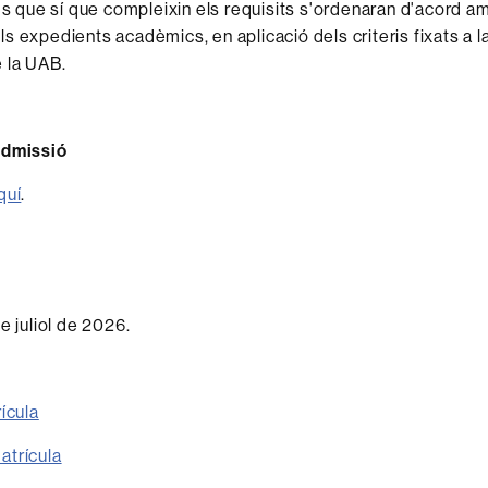
uds que sí que compleixin els requisits s'ordenaran d'acord am
s expedients acadèmics, en aplicació dels criteris fixats a 
 la UAB.
admissió
quí
.
e juliol de 2026.
ícula
atrícula