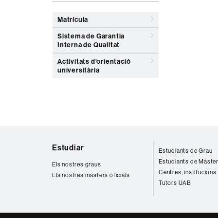
Matrícula
Sistema de Garantia
Interna de Qualitat
Activitats d'orientació
universitària
Mapa
Estudiar
Estudiants de Grau
web
Estudiants de Màste
Els nostres graus
Centres, institucions
Els nostres màsters oficials
Tutors UAB