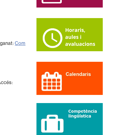
eganat:
Com
 Accés: