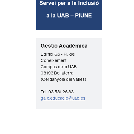
C
Gestió Acadèmica
o
Edifici G5 - Pl. del
Coneixement
n
Campus de la UAB
t
08193 Bellaterra
a
(Cerdanyola del Vallès)
c
Tel. 93 581 26 83
t
ga.c.educacio@uab.es
e