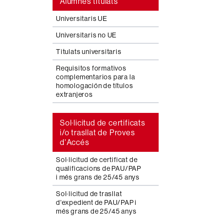
Alumnes titulats
Universitaris UE
Universitaris no UE
Titulats universitaris
Requisitos formativos
complementarios para la
homologación de títulos
extranjeros
Sol·licitud de certificats
i/o trasllat de Proves
d'Accés
Sol·licitud de certificat de
qualificacions de PAU/PAP
i més grans de 25/45 anys
Sol·licitud de trasllat
d'expedient de PAU/PAP i
més grans de 25/45 anys