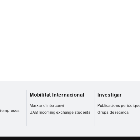
Mobilitat Internacional
Investigar
r
Marxar d'intercanvi
Publicacions periòdiqu
 i empreses
UAB Incoming exchange students
Grups de recerca