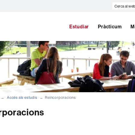
Cerca
al
web
Estudiar
Pràcticum
M
Accés als estudis
Reincorporacions
rporacions