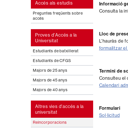
Accés als estudis
Informació g
Consulta la i
Preguntes freqüents sobre
accés
Lloc de prese
Proves d'Accés a la
Universitat
L'hauràs de f
formalitzar el
Estudiants de batxillerat
Estudiants de CFGS
Majors de 25 anys
Termini de sol
Consulteu el c
Majors de 45 anys
Calendari adm
Majors de 40 anys
Altres vies d'accés a la
Formulari
universitat
Sol·licitud
Reincorporacions