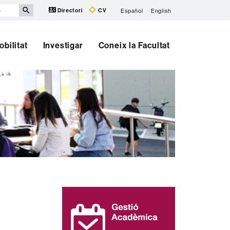
Directori
CV
Español
English
obilitat
Investigar
Coneix la Facultat
Informació
complementària