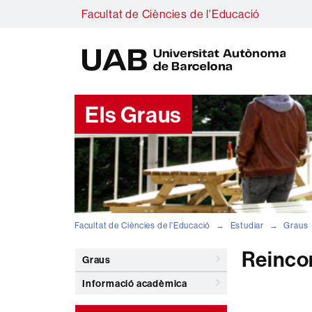
Facultat de Ciències de l'Educació
U
A
B
Els Graus
Facultat de Ciències de l'Educació
Estudiar
Graus
Reinco
Graus
Informació acadèmica