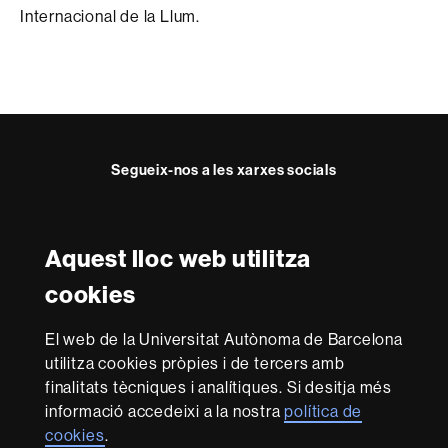
Internacional de la Llum.
Segueix-nos a les xarxes socials
Instagram
Twitter
Aquest lloc web utilitza
Reconeixement internacional de l'excel·lència
cookies
HR
Excellence
El web de la Universitat Autònoma de Barcelona
in
utilitza cookies pròpies i de tercers amb
Research
Amb el finançament de
-
finalitats tècniques i analítiques. Si desitja més
Euraxess
informació accedeixi a la nostra
política de
cookies
.