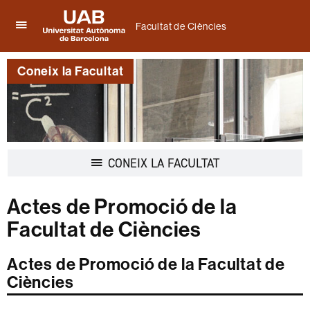
Facultat de Ciències
Prem
UAB
per
Universitat
desplegar
Coneix la Facultat
Autònoma
el
de
menú
Barcelona
de
Facultat
de
Ciències
Desplegar
CONEIX LA FACULTAT
la
navegació
Actes de Promoció de la
Facultat de Ciències
Actes de Promoció de la Facultat de
Ciències