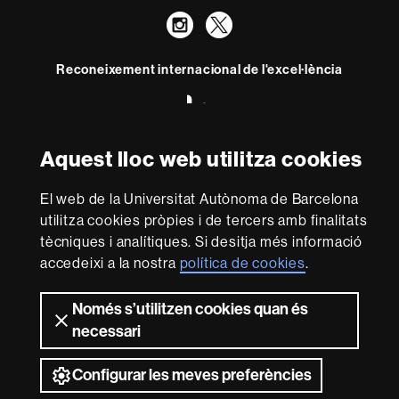
Instagram
Twitter
Reconeixement internacional de l'excel·lència
HR
Excellence
in
Research
Aquest lloc web utilitza cookies
-
Amb el finançament de
Euraxess
El web de la Universitat Autònoma de Barcelona
utilitza cookies pròpies i de tercers amb finalitats
tècniques i analítiques. Si desitja més informació
Sobre
accedeixi a la nostra
política de cookies
.
aquest
web
Avís legal
Protecció de dades
Sobre el
Només s’utilitzen cookies quan és
web
Accessibilitat web
Mapa del web UAB
necessari
2026 Universitat Autònoma de Barcelona
Configurar les meves preferències