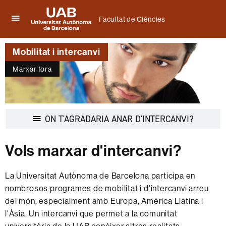
Facultat de Ciències
Prem
UAB
per
Universitat
desplegar
Mobilitat i intercanvi
Autònoma
el
de
menú
Marxar fora
Barcelona
de
Facultat
de
Ciències
Desplegar
ON T'AGRADARIA ANAR D'INTERCANVI?
la
navegació
Vols marxar d'intercanvi?
La Universitat Autònoma de Barcelona participa en
nombrosos programes de mobilitat i d'intercanvi arreu
del món, especialment amb Europa, Amèrica Llatina i
l'Àsia. Un intercanvi que permet a la comunitat