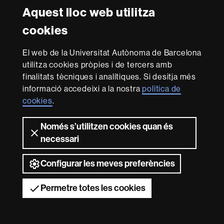
Aquest lloc web utilitza
Reconeixement internacional de l'excel·lència
cookies
HR
Excellence
El web de la Universitat Autònoma de Barcelona
in
utilitza cookies pròpies i de tercers amb
Research
-
Amb el finançament de
finalitats tècniques i analítiques. Si desitja més
Euraxess
informació accedeixi a la nostra
política de
cookies
.
Sobre
Només s’utilitzen cookies quan és
aquest
necessari
web
Avís legal
Protecció de dades
Sobre el
web
Accessibilitat web
Mapa del web UAB
Configurar les meves preferències
2026 Universitat Autònoma de Barcelona
Permetre totes les cookies