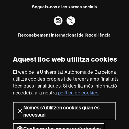
Segueix-nos a les xarxes socials
Instagram
Twitter
Reconeixement internacional de l'excel·lència
HR
Excellence
in
Aquest lloc web utilitza cookies
Research
Amb el finançament de
-
El web de la Universitat Autònoma de Barcelona
Euraxess
utilitza cookies pròpies i de tercers amb finalitats
tècniques i analítiques. Si desitja més informació
Sobre
accedeixi a la nostra
política de cookies
.
aquest
Només s’utilitzen cookies quan és
web
Avís legal
Protecció de dades
Sobre el
necessari
web
Accessibilitat web
Mapa del web UAB
Configurar les meves preferències