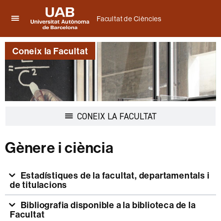
Facultat de Ciències
Prem
UAB
per
Universitat
desplegar
Coneix la Facultat
Autònoma
el
de
menú
Barcelona
de
Facultat
de
Ciències
Desplegar
CONEIX LA FACULTAT
la
navegació
Gènere i ciència
Estadístiques de la facultat, departamentals i
de titulacions
Bibliografia disponible a la biblioteca de la
Facultat