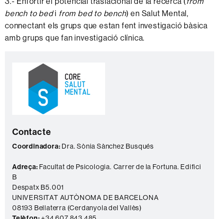
3.- Enfortir el potencial traslacional de la recerca (
from
bench to bed
i
from bed to bench
) en Salut Mental,
connectant els grups que estan fent investigació bàsica
amb grups que fan investigació clínica.
Informació
C
complementària
o
n
t
a
Contacte
c
Coordinadora:
Dra. Sònia Sànchez Busqués
t
e
Adreça:
Facultat de Psicologia. Carrer de la Fortuna. Edifici
B
Despatx B5.001
UNIVERSITAT AUTÒNOMA DE BARCELONA
08193 Bellaterra (Cerdanyola del Vallès)
Telèfon:
+34 607 843 485