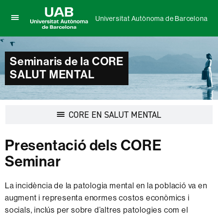
Universitat Autònoma de Barcelona
Prem
UAB
per
Universitat
desplegar
Autònoma
el
Seminaris de la CORE
de
menú
Barcelona
SALUT MENTAL
de
Universitat
Autònoma
de
Barcelona
Desplegar
CORE EN SALUT MENTAL
la
navegació
Presentació dels CORE
Seminar
La incidència de la patologia mental en la població va en
augment i representa enormes costos econòmics i
socials, inclús per sobre d’altres patologies com el