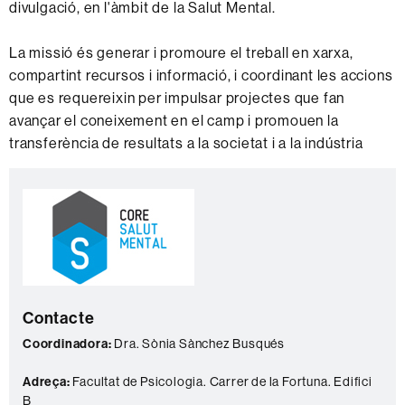
divulgació, en l'àmbit de la Salut Mental.
La missió és generar i promoure el treball en xarxa,
compartint recursos i informació, i coordinant les accions
que es requereixin per impulsar projectes que fan
avançar el coneixement en el camp i promouen la
transferència de resultats a la societat i a la indústria
Informació
C
complementària
o
n
t
a
Contacte
c
t
Coordinadora:
Dra. Sònia Sànchez Busqués
e
Adreça:
Facultat de Psicologia. Carrer de la Fortuna. Edifici
B