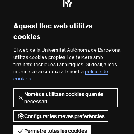
Excellence
in
Research
Amb el finançament de
-
Aquest lloc web utilitza
Euraxess
cookies
Sobre
El web de la Universitat Autònoma de Barcelona
aquest
utilitza cookies pròpies i de tercers amb
web
Avís legal
Protecció de dades
Sobre el
finalitats tècniques i analítiques. Si desitja més
informació accedeixi a la nostra
política de
web
Accessibilitat web
Mapa del web UAB
cookies
.
Som una universitat capdavantera que imparteix una
docència de qualitat i excel·lència, diversificada,
Només s’utilitzen cookies quan és
multidisciplinària i flexible, ajustada a les necessitats de
necessari
la societat i adaptada als nous models de l'Europa del
coneixement. La UAB és reconeguda internacionalment
per la qualitat i el caràcter innovador de la seva recerca.
Configurar les meves preferències
2026 Universitat Autònoma de Barcelona
Permetre totes les cookies