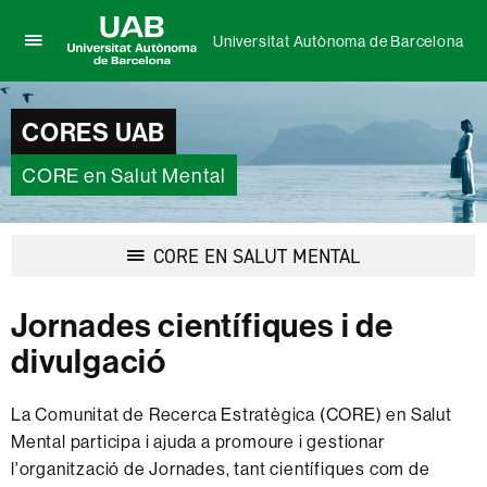
Universitat Autònoma de Barcelona
Prem
UAB
per
Universitat
desplegar
Autònoma
CORES UAB
el
de
menú
Barcelona
de
CORE en Salut Mental
Universitat
Autònoma
de
Desplegar
CORE EN SALUT MENTAL
Barcelona
la
navegació
Jornades científiques i de
divulgació
La Comunitat de Recerca Estratègica (CORE) en Salut
Mental participa i ajuda a promoure i gestionar
l'organització de Jornades, tant científiques com de