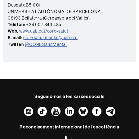
Despatx B5.001
UNIVERSITAT AUTÒNOMA DE BARCELONA
08193 Bellaterra (Cerdanyola del Vallès)
Telèfon:
+34 607 843 485
Web:
www.uab.cat/core-salut
E-mail:
core.salut.mental@uab.cat
Twitter:
@CORESalutMental
Segueix-nos a les xarxes socials
Instagram
TikTok
YouTube
LinkedIn
Bluesky
Faceboo
Teleg
Reconeixement internacional de l'excel·lència
HR