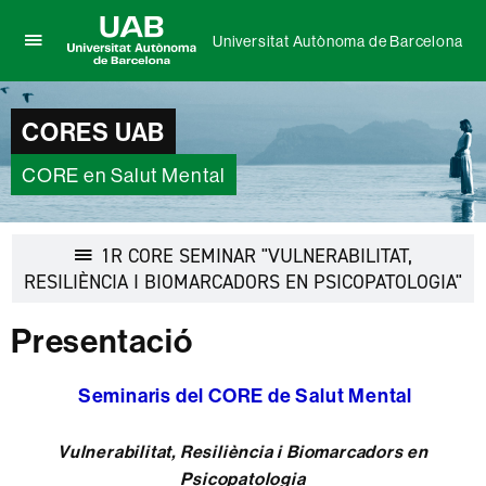
Universitat Autònoma de Barcelona
Prem
UAB
per
Universitat
desplegar
Autònoma
CORES UAB
el
de
menú
Barcelona
de
CORE en Salut Mental
Universitat
Autònoma
de
1R CORE SEMINAR "VULNERABILITAT,
Barcelona
RESILIÈNCIA I BIOMARCADORS EN PSICOPATOLOGIA"
Desplegar
la
Presentació
navegació
Seminaris del CORE de Salut Mental
Vulnerabilitat, Resiliència i Biomarcadors en
Psicopatologia