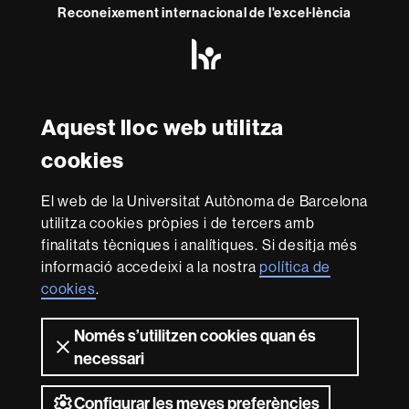
Reconeixement internacional de l'excel·lència
HR
Excellence
in
Research
Amb el finançament de
-
Aquest lloc web utilitza
Euraxess
cookies
Sobre
El web de la Universitat Autònoma de Barcelona
aquest
utilitza cookies pròpies i de tercers amb
web
Avís legal
Protecció de dades
Sobre el
finalitats tècniques i analítiques. Si desitja més
informació accedeixi a la nostra
política de
web
Accessibilitat web
Mapa del web UAB
cookies
.
Som una universitat capdavantera que imparteix una
docència de qualitat i excel·lència, diversificada,
Només s’utilitzen cookies quan és
multidisciplinària i flexible, ajustada a les necessitats de
necessari
la societat i adaptada als nous models de l'Europa del
coneixement. La UAB és reconeguda internacionalment
per la qualitat i el caràcter innovador de la seva recerca.
Configurar les meves preferències