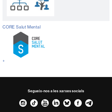
CORE Salut Mental
+
Segueix-nos a les xarxes socials
Instagram
TikTok
YouTube
LinkedIn
Bluesky
Faceboo
Teleg