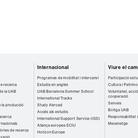
Internacional
Viure el ca
Programes de mobilitat i intercanvi
Participació estu
 de recerca
Estudis en anglès
Cultura i Patrimo
de la UAB
UAB Barcelona Summer School
Voluntariat, acció
cooperació
International Tracks
Serveis
 la producció
Study Abroad
Botiga UAB
Accés als estudis
recerca
Responsabilitat 
International Support Service (ISS)
rnacionals
Mecenatge
Aliança europea ECIU
òries de recerca
Horizon Europe
ovació