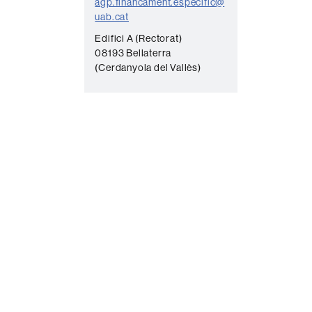
agp.financament.especific@
uab.cat
Edifici A (Rectorat)
08193 Bellaterra
(Cerdanyola del Vallès)