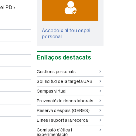
el PDI:
Accedeix al teu espai
personal
Enllaços destacats
Gestions personals
Sol·licitud de la targeta UAB
Campus virtual
Prevenció de riscos laborals
Reserva d'espais (GERES)
Eines i suport a la recerca
Comissió d'ètica i
experimentació