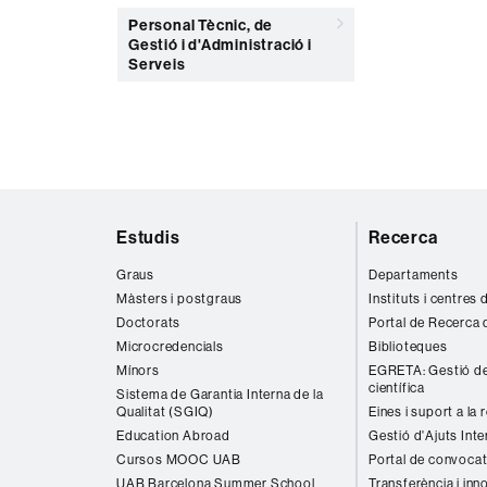
Personal Tècnic, de
Gestió i d'Administració i
Serveis
Mapa
Estudis
Recerca
web
Graus
Departaments
Màsters i postgraus
Instituts i centres
Doctorats
Portal de Recerca 
Microcredencials
Biblioteques
Mínors
EGRETA: Gestió de
científica
Sistema de Garantia Interna de la
Qualitat (SGIQ)
Eines i suport a la 
Education Abroad
Gestió d'Ajuts Inte
Cursos MOOC UAB
Portal de convocat
UAB Barcelona Summer School
Transferència i inn