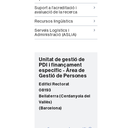
Suport a l'acreditació i
avaluació de la recerca
Recursos lingüístics
Serveis Logístics i
Administració (ASLiA)
C
Unitat de gestió de
PDI i finançament
o
específic - Àrea de
n
Gestió de Persones
t
Edifici Rectorat
08193
a
Bellaterra (Cerdanyola del
c
Vallès)
t
(Barcelona)
e