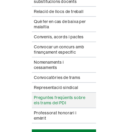
substitucions docents
Relació de llocs de treball
Què fer en cas de baixa per
malaltia
Convenis, acords i pactes
Convocar un concurs amb
finançament específic
Nomenaments i
cessaments
Convocatòries de trams
Representació sindical
Preguntes freqüents sobre
els trams del PDI
Professorat honorari i
emèrit