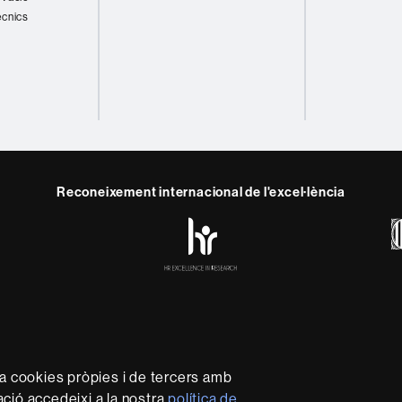
ècnics
Reconeixement internacional de l'excel·lència
HR
y
ebook
Telegram
Excellence
in
Research
-
Euraxess
rotecció de dades
Sobre el web
Accessibilitat web
Mapa 
capdavantera que imparteix una docència de qualitat i excel·l
za cookies pròpies i de tercers amb
xible, ajustada a les necessitats de la societat i adaptada al
mació accedeixi a la nostra
política de