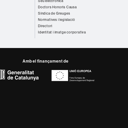
Seu electrònica
Doctors Honoris Causa
Síndica de Greuges
Normatives i legislació
Directori
Identitat i imatge corporativa
Amb el finançament de
del web UAB
ència, diversificada,
s nous models de l'Europa