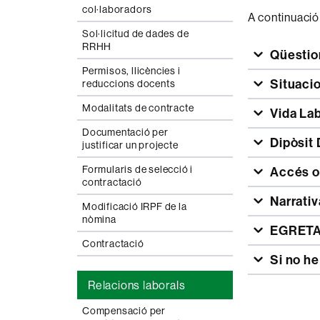
col·laboradors
A continuació
Sol·licitud de dades de
RRHH
Qüestio
Permisos, llicències i
Situaci
reduccions docents
Modalitats de contracte
Vida Lab
Documentació per
Dipòsit
justificar un projecte
Formularis de selecció i
Accés ob
contractació
Narrativ
Modificació IRPF de la
nòmina
EGRETA
Contractació
Si no he
Relacions laborals
Compensació per