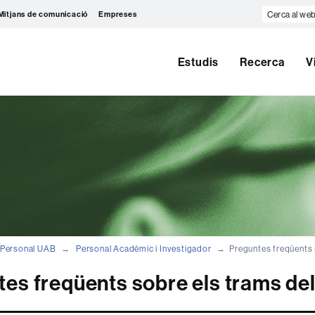
Cerca
Mitjans de comunicació
Empreses
al
web
Estudis
Recerca
V
Personal UAB
Personal Acadèmic i Investigador
Preguntes freqüents 
es freqüents sobre els trams del