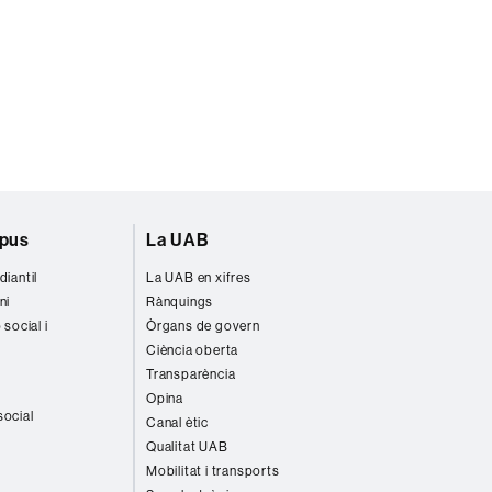
mpus
La UAB
diantil
La UAB en xifres
ni
Rànquings
 social i
Òrgans de govern
Ciència oberta
Transparència
Opina
social
Canal ètic
Qualitat UAB
Mobilitat i transports