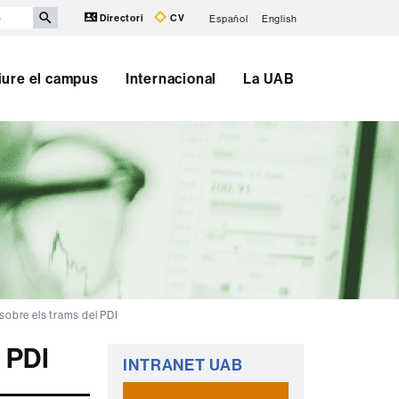
Directori
CV
Español
English
iure el campus
Internacional
La UAB
sobre els trams del PDI
Informació
 PDI
INTRANET UAB
complementària