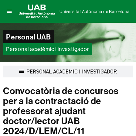
Universitat Autònoma de Barcelona
Prem
UAB
per
Universitat
desplegar
Autònoma
Personal UAB
el
de
menú
Barcelona
de
Personal acadèmic i investigador
Universitat
Autònoma
de
Desplegar
PERSONAL ACADÈMIC I INVESTIGADOR
Barcelona
la
navegació
Convocatòria de concursos
per a la contractació de
professorat ajudant
doctor/lector UAB
2024/D/LEM/CL/11