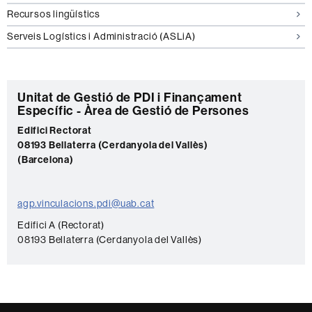
Recursos lingüístics
Serveis Logístics i Administració (ASLiA)
C
Unitat de Gestió de PDI i Finançament
Específic - Àrea de Gestió de Persones
o
Edifici Rectorat
n
08193 Bellaterra (Cerdanyola del Vallès)
t
(Barcelona)
a
c
agp.vinculacions.pdi@uab.cat
t
Edifici A (Rectorat)
e
08193 Bellaterra (Cerdanyola del Vallès)