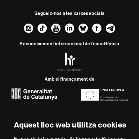
Segueix-nos a les xarxes socials
Instagram
TikTok
YouTube
LinkedIn
Bluesky
Faceboo
Teleg
Reconeixement internacional de l'excel·lència
HR
Excellence
in
Research
Amb el finançament de
-
Euraxess
Sobre
aquest
web
Avís legal
Protecció de dades
Sobre el
Aquest lloc web utilitza cookies
web
Accessibilitat web
Mapa del web UAB
El web de la Universitat Autònoma de Barcelona