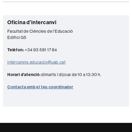
C
Oficina d'intercanvi
o
Facultat de Ciències de l'Educació
Edifici G5
n
t
Telèfon:
+34 93 581 17 84
a
intercanvis.educacio@uab.cat
c
t
Horari d’atenció:
dimarts i dijous de 10 a 13:30 h.
e
Contacta amb el teu coordinador