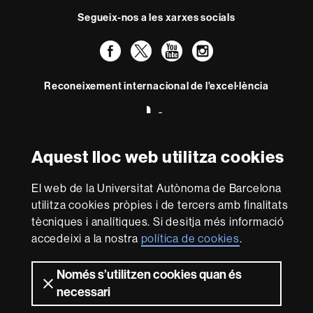
Segueix-nos a les xarxes socials
Facebook
Twitter
YouTube
Instagram
Reconeixement internacional de l'excel·lència
HR
Excellence
in
Research
Aquest lloc web utilitza cookies
-
Amb el finançament de
Euraxess
El web de la Universitat Autònoma de Barcelona
utilitza cookies pròpies i de tercers amb finalitats
Sobre
tècniques i analítiques. Si desitja més informació
accedeixi a la nostra
política de cookies
.
aquest
web
Avís legal
Protecció de dades
Sobre el
Només s’utilitzen cookies quan és
web
Accessibilitat web
Mapa del web UAB
necessari