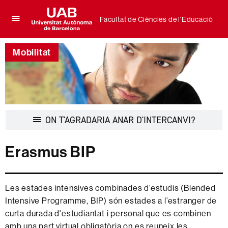
Facultat de Ciències de l'Educació
Prem
UAB
per
Universitat
desplegar
Mobilitat
Autònoma
el
de
menú
Barcelona
de
Facultat
de
Ciències
de
Desplegar
ON T'AGRADARIA ANAR D'INTERCANVI?
l'Educació
la
navegació
Erasmus BIP
Les estades intensives combinades d’estudis (Blended
Intensive Programme, BIP) són estades a l’estranger de
curta durada d'estudiantat i personal que es combinen
amb una part virtual obligatòria on es reuneix les