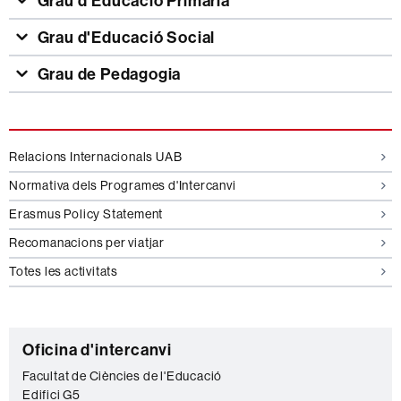
Grau d'Educació Primària
Grau d'Educació Social
Grau de Pedagogia
Informació
Relacions Internacionals UAB
complementària
Normativa dels Programes d'Intercanvi
Erasmus Policy Statement
Recomanacions per viatjar
Totes les activitats
C
Oficina d'intercanvi
o
Facultat de Ciències de l'Educació
Edifici G5