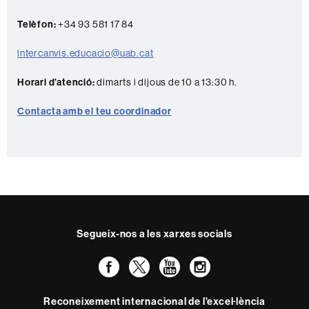
n
t
Telèfon:
+34 93 581 17 84
a
intercanvis.educacio@uab.cat
c
t
Horari d’atenció:
dimarts i dijous de 10 a 13:30 h.
e
Contacta amb el teu coordinador
Segueix-nos a les xarxes socials
Facebook
Twitter
YouTube
Instagram
Reconeixement internacional de l'excel·lència