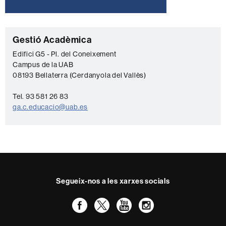
C
Gestió Acadèmica
o
Edifici G5 - Pl. del Coneixement
Campus de la UAB
n
08193 Bellaterra (Cerdanyola del Vallès)
t
a
Tel. 93 581 26 83
ga.c.educacio@uab.es
c
t
e
Segueix-nos a les xarxes socials
Facebook
Twitter
YouTube
Instagram