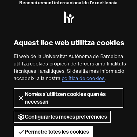
Reconeixement internacional de l'excel·lència
HR
Excellence
in
Research
Amb el finançament de
-
Aquest lloc web utilitza cookies
Euraxess
El web de la Universitat Autònoma de Barcelona
Sobre
utilitza cookies pròpies i de tercers amb finalitats
aquest
tècniques i analítiques. Si desitja més informació
accedeixi a la nostra
política de cookies
.
web
Avís legal
Protecció de dades
Sobre el
web
Accessibilitat web
Mapa del web UAB
Només s’utilitzen cookies quan és
necessari
2026 Universitat Autònoma de Barcelona
Configurar les meves preferències
Permetre totes les cookies