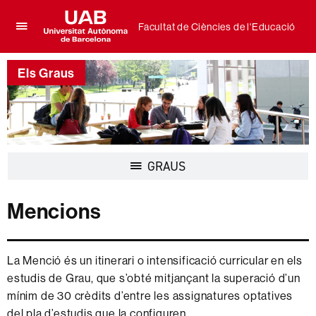
Facultat de Ciències de l'Educació
Prem
UAB
per
Universitat
desplegar
Els Graus
Autònoma
el
de
menú
Barcelona
de
Facultat
de
Ciències
Desplegar
GRAUS
de
la
l'Educació
navegació
Mencions
La Menció és un itinerari o intensificació curricular en els
estudis de Grau, que s’obté mitjançant la superació d’un
mínim de 30 crèdits d’entre les assignatures optatives
del pla d’estudis que la configuren.