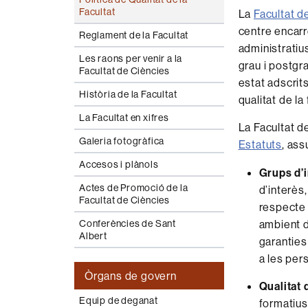
Facultat
La
Facultat d
centre encarr
Reglament de la Facultat
administratius
Les raons per venir a la
grau i postgra
Facultat de Ciències
estat adscrit
Història de la Facultat
qualitat de la
La Facultat en xifres
La Facultat d
Galeria fotogràfica
Estatuts
, ass
Accesos i plànols
Grups d’
Actes de Promoció de la
d’interès
Facultat de Ciències
respecte 
ambient d
Conferències de Sant
Albert
garanties
a les per
Òrgans de govern
Qualitat
Equip de deganat
formatius