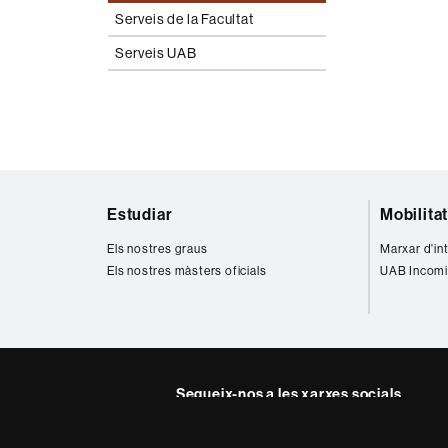
Serveis de la Facultat
Serveis UAB
Mapa
Estudiar
Mobilita
web
Els nostres graus
Marxar d'in
Els nostres màsters oficials
UAB Incomi
Segueix-nos a les xarxes socials
Instagram
Twitter