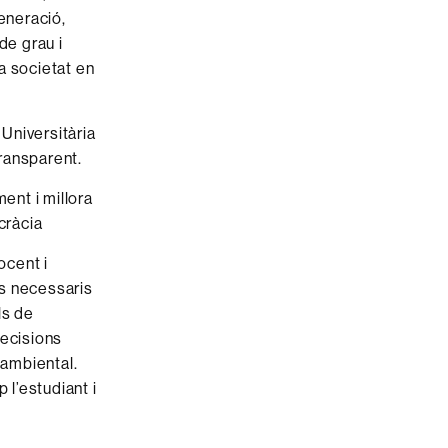
eneració,
de grau i
a societat en
 Universitària
transparent.
ent i millora
ocràcia
ocent i
ls necessaris
ls de
decisions
i ambiental.
p l’estudiant i