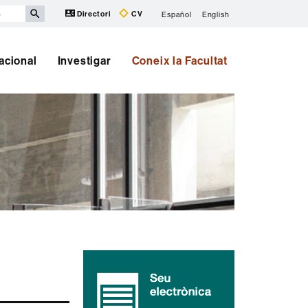
Directori
CV
Español
English
nacional
Investigar
Coneix la Facultat
Informació
complementària