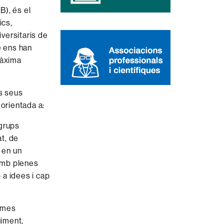
B), és el
ics,
iversitaris de
ue ens han
màxima
ls seus
a orientada a:
 grups
at, de
 en un
 amb plenes
 a idees i cap
rames
uiment,