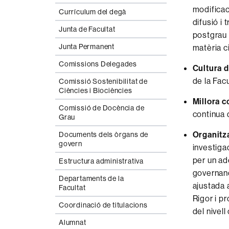
modificac
Currículum del degà
difusió i
Junta de Facultat
postgrau 
Junta Permanent
matèria ci
Comissions Delegades
Cultura d
de la Fac
Comissió Sostenibilitat de
Ciències i Biociències
Millora c
Comissió de Docència de
continua 
Grau
Organitz
Documents dels òrgans de
govern
investiga
per un a
Estructura administrativa
governanç
Departaments de la
ajustada a
Facultat
Rigor i pr
Coordinació de titulacions
del nivell
Alumnat