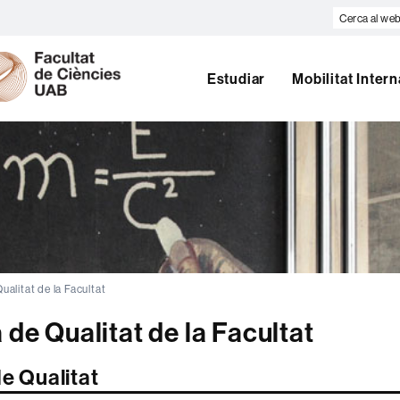
Cerca
al
U
web
A
Estudiar
Mobilitat Inter
B
Qualitat de la Facultat
a de Qualitat de la Facultat
de Qualitat