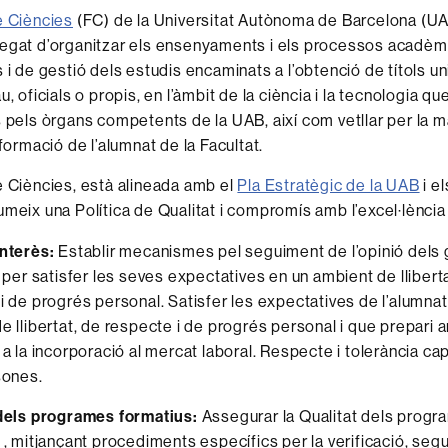
e Ciències
(FC) de la Universitat Autònoma de Barcelona (UA
egat d’organitzar els ensenyaments i els processos acadèm
 i de gestió dels estudis encaminats a l’obtenció de títols un
u, oficials o propis, en l’àmbit de la ciència i la tecnologia q
s pels òrgans competents de la UAB, així com vetllar per la 
 formació de l’alumnat de la Facultat.
e Ciències, està alineada amb el
Pla Estratègic de la UAB
i e
umeix una Política de Qualitat i compromís amb l’excel·lènci
interès
:
Establir mecanismes pel seguiment de l’opinió dels
, per satisfer les seves expectatives en un ambient de llibert
i de progrés personal. Satisfer les expectatives de l’alumnat
e llibertat, de respecte i de progrés personal i que prepari
 a la incorporació al mercat laboral. Respecte i tolerància cap
sones.
 dels programes formatius:
Assegurar la Qualitat dels prog
 , mitjançant procediments específics per la verificació, seg