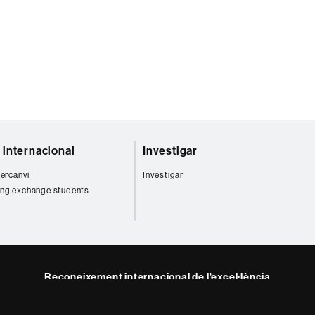
t internacional
Investigar
tercanvi
Investigar
ng exchange students
Reconeixement internacional de l'excel·lència
HR