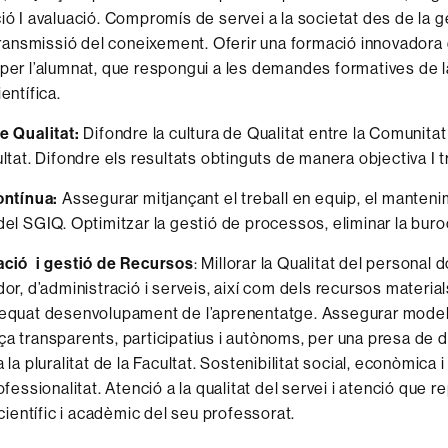
ió I avaluació. Compromís de servei a la societat des de la g
 transmissió del coneixement. Oferir una formació innovadora 
per l’alumnat, que respongui a les demandes formatives de l
entífica.
e Qualitat:
Difondre la cultura de Qualitat entre la Comunitat
ultat. Difondre els resultats obtinguts de manera objectiva I 
ontínua:
Assegurar mitjançant el treball en equip, el mantenim
del SGIQ. Optimitzar la gestió de processos, eliminar la bur
ació i gestió de Recursos
: Millorar la Qualitat del personal d
dor, d’administració i serveis, així com dels recursos materia
dequat desenvolupament de l’aprenentatge. Assegurar mode
a transparents, participatius i autònoms, per una presa de 
 la pluralitat de la Facultat. Sostenibilitat social, econòmica 
ofessionalitat. Atenció a la qualitat del servei i atenció que re
 científic i acadèmic del seu professorat.