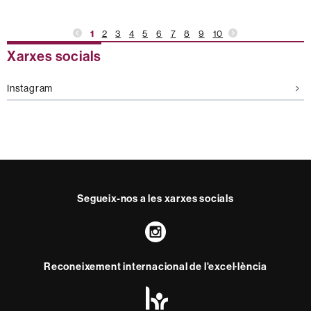
1
2
3
4
5
6
7
8
9
10
Informació
Xarxes socials
complementària
Instagram
Segueix-nos a les xarxes socials
Instagram
Reconeixement internacional de l'excel·lència
HR
Excellence