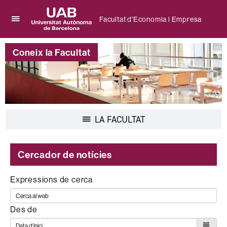
Facultat d'Economia i Empresa
Prem
UAB
per
Universitat
desplegar
Coneix la Facultat
Autònoma
el
de
menú
Barcelona
de
Facultat
d'Economia
i
Desplegar
LA FACULTAT
Empresa
la
navegació
Cercador de notícies
Expressions de cerca
Des de