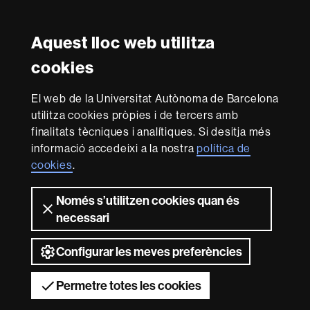
in
Research
Amb el finançament de
-
Aquest lloc web utilitza
Euraxess
cookies
Sobre
El web de la Universitat Autònoma de Barcelona
aquest
utilitza cookies pròpies i de tercers amb
web
Avís legal
Protecció de dades
Sobre el
finalitats tècniques i analítiques. Si desitja més
informació accedeixi a la nostra
política de
web
Accessibilitat web
Mapa del web UAB
cookies
.
Som una universitat capdavantera que imparteix una
docència de qualitat, diversificada, multidisciplinària i
Només s’utilitzen cookies quan és
flexible, ajustada a les necessitats de la societat i
necessari
adaptada als nous models de l'Europa del coneixement.
La UAB és reconeguda internacionalment per la qualitat i
el caràcter innovador de la seva recerca.
Configurar les meves preferències
2026 Universitat Autònoma de Barcelona
Permetre totes les cookies