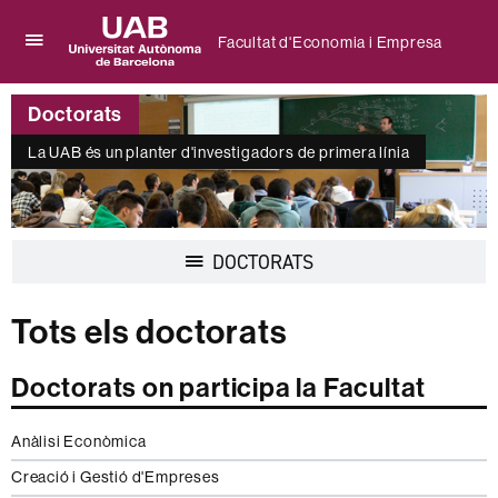
Facultat d'Economia i Empresa
Prem
UAB
per
Universitat
desplegar
Doctorats
Autònoma
el
de
menú
La UAB és un planter d'investigadors de primera línia
Barcelona
de
Facultat
d'Economia
i
Empresa
Desplegar
DOCTORATS
la
navegació
Tots els doctorats
Doctorats on participa la Facultat
Anàlisi Econòmica
Creació i Gestió d'Empreses