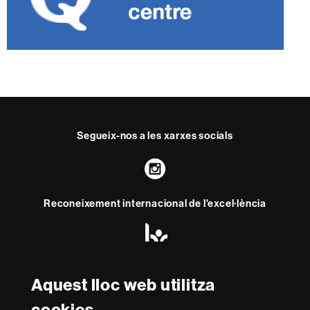
Segueix-nos a les xarxes socials
Instagram
Reconeixement internacional de l'excel·lència
HR
Excellence
in
Research
-
Aquest lloc web utilitza
Amb el finançament de
Euraxess