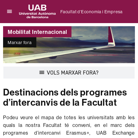
Facultat d'Economia i Empresa
Prem
UAB
per
Universitat
desplegar
Mobilitat Internacional
Autònoma
el
de
menú
Marxar fora
Barcelona
de
Facultat
d'Economia
i
Desplegar
VOLS MARXAR FORA?
Empresa
la
navegació
Destinacions dels programes
d’intercanvis de la Facultat
Podeu veure el mapa de totes les universitats amb les
quals la nostra Facultat té conveni, en el marc dels
programes d’intercanvi Erasmus+, UAB Exchange