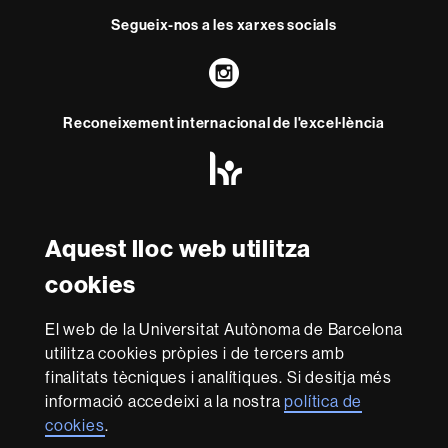
Segueix-nos a les xarxes socials
Instagram
Reconeixement internacional de l'excel·lència
HR
Excellence
in
Research
Amb el finançament de
-
Aquest lloc web utilitza
Euraxess
cookies
Sobre
El web de la Universitat Autònoma de Barcelona
aquest
utilitza cookies pròpies i de tercers amb
web
Avís legal
Protecció de dades
Sobre el
finalitats tècniques i analítiques. Si desitja més
informació accedeixi a la nostra
política de
web
Accessibilitat web
Mapa del web UAB
cookies
.