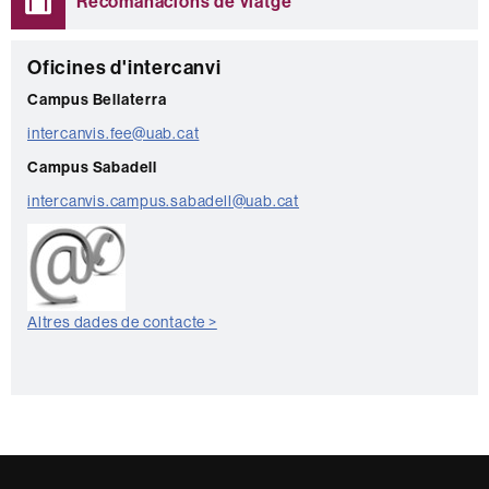
Recomanacions de viatge
C
Oficines d'intercanvi
o
Campus Bellaterra
n
intercanvis.fee@uab.cat
t
Campus Sabadell
a
intercanvis.campus.sabadell@uab.cat
c
t
e
Altres dades de contacte >