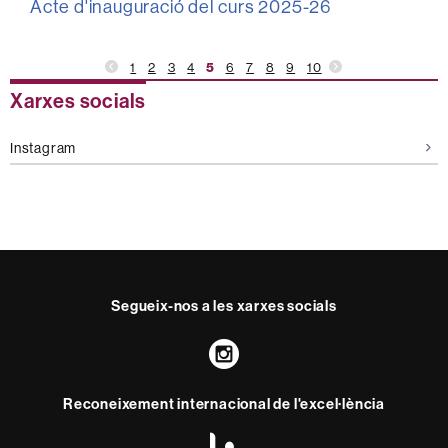
Acte d'inauguració del curs 2025-26
1
2
3
4
5
6
7
8
9
10
Informació
Xarxes socials
complementària
Instagram
Segueix-nos a les xarxes socials
Instagram
Reconeixement internacional de l'excel·lència
HR