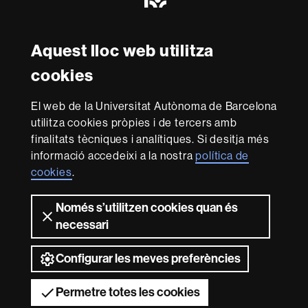
Excellence
in
Research
-
Aquest lloc web utilitza
Amb el finançament de
Euraxess
cookies
Sobre
El web de la Universitat Autònoma de Barcelona
utilitza cookies pròpies i de tercers amb
aquest
finalitats tècniques i analítiques. Si desitja més
web
Avís legal
Protecció de dades
Sobre el
informació accedeixi a la nostra
política de
web
Accessibilitat web
Mapa del web UAB
cookies
.
Som una universitat capdavantera que imparteix una
docència de qualitat, diversificada, multidisciplinària i
Només s’utilitzen cookies quan és
flexible, ajustada a les necessitats de la societat i
necessari
adaptada als nous models de l'Europa del coneixement.
La UAB és reconeguda internacionalment per la qualitat i
Configurar les meves preferències
el caràcter innovador de la seva recerca.
2026 Universitat Autònoma de Barcelona
Permetre totes les cookies