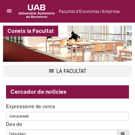
Facultat d'Economia i Empresa
Prem
UAB
per
Universitat
desplegar
Coneix la Facultat
Autònoma
el
de
menú
Barcelona
de
Facultat
d'Economia
i
Empresa
Desplegar
LA FACULTAT
la
navegació
Cercador de notícies
Expressions de cerca
Des de