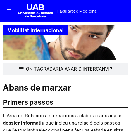
Facultat de Medicina
Prem
UAB
per
Universitat
desplegar
Mobilitat Internacional
Autònoma
el
de
menú
Barcelona
de
Facultat
de
Medicina
Desplegar
ON T'AGRADARIA ANAR D'INTERCANVI?
la
navegació
Abans de marxar
Primers passos
L'Àrea de Relacions Internacionals elabora cada any un
dossier informatiu
que inclou una relació dels passos
que l’estudiant seleccionat per a fer una estada en altra