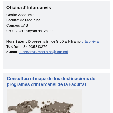
Informació
C
Oficina d'Intercanvis
complementària
o
Gestió Acadèmica
Facultat de Medicina
n
Campus UAB
t
08193 Cerdanyola del Vallès
a
Horari atenció presencial:
de 9:30 a 14h amb
cita prèvia
c
Telèfon:
+34 935813276
t
e-mail:
intercanvis.medicina@uab.cat
e
Consulteu el mapa de les destinacions de
programes d'intercanvi de la Facultat