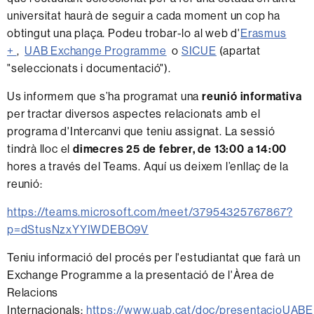
universitat haurà de seguir a cada moment un cop ha
obtingut una plaça. Podeu trobar-lo al web d'
Erasmus
+
,
UAB Exchange Programme
o
SICUE
(apartat
"seleccionats i documentació").
Us informem que s’ha programat una
reunió informativa
per tractar diversos aspectes relacionats amb el
programa d'Intercanvi que teniu assignat. La sessió
tindrà lloc el
dimecres 25 de febrer, de 13:00 a 14:00
hores a través del Teams. Aquí us deixem l’enllaç de la
reunió:
https://teams.microsoft.com/meet/37954325767867?
p=dStusNzxYYIWDEBO9V
Teniu informació del procés per l'estudiantat que farà un
Exchange Programme a la presentació de l'Àrea de
Relacions
Internacionals:
https://www.uab.cat/doc/presentacioUAB