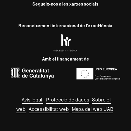
Segueix-nos a les xarxes socials
Reconeixement internacional de l'excel·lència
HR
Excellence
in
Research
Amb el finançament de
-
Euraxess
Sobre
aquest
web
Avís legal
Protecció de dades
Sobre el
web
Accessibilitat web
Mapa del web UAB
2026 Universitat Autònoma de Barcelona