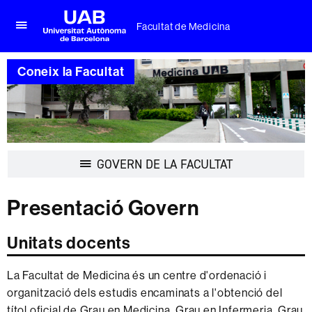
Facultat de Medicina
Prem
UAB
per
Universitat
desplegar
Coneix la Facultat
Autònoma
el
de
menú
Barcelona
de
Facultat
de
Medicina
Desplegar
GOVERN DE LA FACULTAT
la
navegació
Presentació Govern
Unitats docents
La Facultat de Medicina és un centre d'ordenació i
organització dels estudis encaminats a l'obtenció del
títol oficial de Grau en Medicina, Grau en Infermeria, Grau