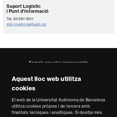
C
Suport Logístic
i Punt d'Informació
o
Tel. 93 581 1901
n
slipi.medicina@uab.cat
t
a
c
t
e
Segueix-nos a les xarxes socials
Aquest lloc web utilitza
Reconeixement internacional de l'excel·lència
cookies
HR
Excellence
El web de la Universitat Autònoma de Barcelona
in
Research
utilitza cookies pròpies i de tercers amb
-
Amb el finançament de
finalitats tècniques i analítiques. Si desitja més
Euraxess