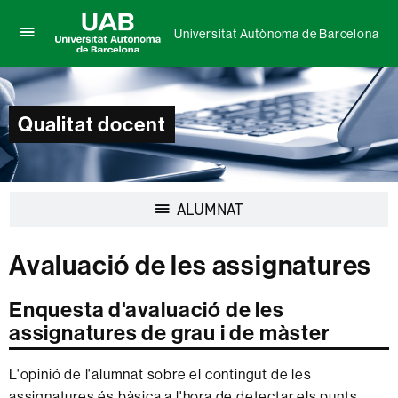
Universitat Autònoma de Barcelona
Prem
UAB
per
Universitat
desplegar
Autònoma
el
de
menú
Qualitat docent
Barcelona
de
Universitat
Autònoma
de
Barcelona
Desplegar
ALUMNAT
la
navegació
Avaluació de les assignatures
Enquesta d'avaluació de les
assignatures de grau i de màster
L'opinió de l'alumnat sobre el contingut de les
assignatures és bàsica a l'hora de detectar els punts