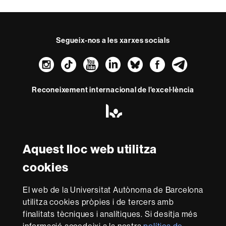
Segueix-nos a les xarxes socials
Instagram
TikTok
YouTube
LinkedIn
Bluesky
Faceboo
Teleg
Reconeixement internacional de l'excel·lència
HR
Excellence
in
Research
-
Aquest lloc web utilitza
Amb el finançament de
Euraxess
cookies
Sobre
El web de la Universitat Autònoma de Barcelona
utilitza cookies pròpies i de tercers amb
aquest
finalitats tècniques i analítiques. Si desitja més
web
Avís legal
Protecció de dades
Sobre el