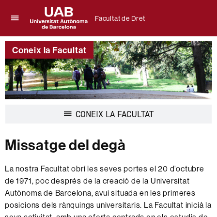
Facultat de Dret
Prem
UAB
per
Universitat
desplegar
Coneix la Facultat
Autònoma
el
de
menú
Barcelona
de
Facultat
de
Dret
Desplegar
CONEIX LA FACULTAT
la
navegació
Missatge del degà
La nostra Facultat obrí les seves portes el 20 d’octubre
de 1971, poc després de la creació de la Universitat
Autònoma de Barcelona, avui situada en les primeres
posicions dels rànquings universitaris. La Facultat inicià la