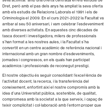
seva activitat amb una oferta centrada en els estudis de
Dret, però amb el pas dels anys ha ampliat la seva oferta
amb els estudis de Relacions Laborals el 1991 i els de
Criminologia el 2009. En el curs 2021-2022 la Facultat va
arribar al seu 50 aniversari, i vam celebrar l’esdeveniment
amb diverses activitats. En aquestes cinc dècades de
tasca docent i investigadora, milers de professionals
s’han format a les nostres aules, i la Facultat s’ha
convertit en un centre acadèmic de referència nacional i
internacional amb un gran nombre d’esdeveniments,
jornades i congressos, en els quals han participat
acadèmics i professionals de reconegut prestigi.
El nostre objectiu és seguir consolidant l’excel·lència de
l’activitat docent, la recerca, i la transferència del
coneixement, enfortint així el nostre compromís amb la
idea d’una Universitat pública, sostenible, de qualitat,
compromesa amb la societat a la que serveix, i capaç de
teixir complicitat i col·laboració amb l’entorn proper que