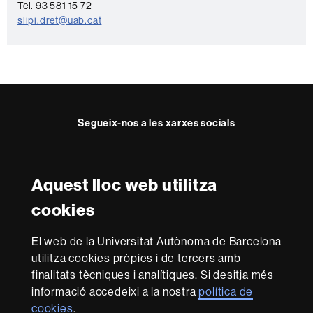
o
Tel. 93 581 15 72
slipi.dret@uab.cat
n
t
a
c
t
Segueix-nos a les xarxes socials
e
Twitter
YouTube
Instagram
LinkedIn
Facultat
UAB
Aquest lloc web utilitza
Reconeixement internacional de l'excel·lència
Dret
cookies
HR
Excellence
El web de la Universitat Autònoma de Barcelona
in
utilitza cookies pròpies i de tercers amb
Research
Amb el finançament de
-
finalitats tècniques i analítiques. Si desitja més
Euraxess
informació accedeixi a la nostra
política de
cookies
.