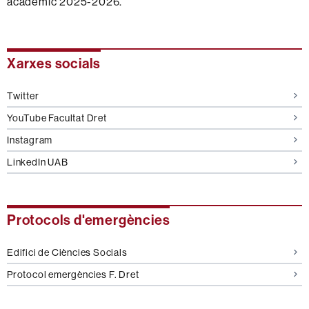
acadèmic 2025-2026.
Informació
Xarxes socials
complementària
Twitter
YouTube Facultat Dret
Instagram
LinkedIn UAB
Protocols d'emergències
Edifici de Ciències Socials
Protocol emergències F. Dret