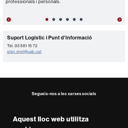
professionals i personals.
Previous
Nex
C
Suport Logístic i Punt d'Informació
o
Tel. 93 581 15 72
slipi.dret@uab.cat
n
t
a
c
t
Segueix-nos a les xarxes socials
e
Twitter
YouTube
Instagram
LinkedIn
Facultat
UAB
Aquest lloc web utilitza
Reconeixement internacional de l'excel·lència
Dret