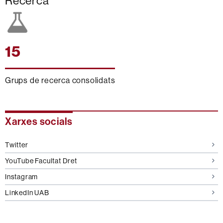
Recerca
15
Grups de recerca consolidats
Informació
Xarxes socials
complementària
Twitter
YouTube Facultat Dret
Instagram
LinkedIn UAB