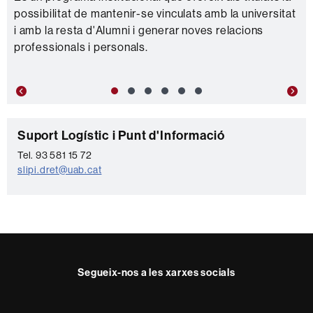
possibilitat de mantenir-se vinculats amb la universitat
i amb la resta d'Alumni i generar noves relacions
professionals i personals.
Previous
Nex
C
Suport Logístic i Punt d'Informació
o
Tel. 93 581 15 72
slipi.dret@uab.cat
n
t
a
c
t
Segueix-nos a les xarxes socials
e
Twitter
YouTube
Instagram
LinkedIn