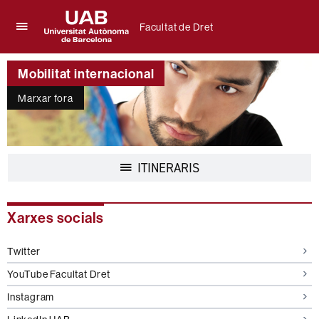
Facultat de Dret
Prem
UAB
per
Universitat
desplegar
Mobilitat internacional
Autònoma
el
de
menú
Marxar fora
Barcelona
de
Facultat
de
Dret
Desplegar
ITINERARIS
la
navegació
Informació
Xarxes socials
complementària
Twitter
YouTube Facultat Dret
Instagram