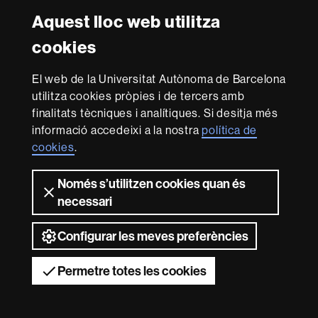
Facultat
UAB
Aquest lloc web utilitza
Reconeixement internacional de l'excel·lència
Dret
cookies
HR
Excellence
El web de la Universitat Autònoma de Barcelona
in
utilitza cookies pròpies i de tercers amb
Research
Amb el finançament de
-
finalitats tècniques i analítiques. Si desitja més
Euraxess
informació accedeixi a la nostra
política de
cookies
.
Sobre
Només s’utilitzen cookies quan és
aquest
necessari
web
Avís legal
Protecció de dades
Sobre el
web
Accessibilitat web
Mapa del web UAB
Configurar les meves preferències
2026 Universitat Autònoma de Barcelona
Permetre totes les cookies