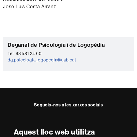
José Luís Costa Arranz
Informació
C
Deganat de Psicologia i de Logopèdia
complementària
o
Tel. 93 581 24 60
dg.psicologia.logopedia@uab.cat
n
t
a
c
t
Segueix-nos a les xarxes socials
e
Facebook
Twitter
Instagram
Aquest lloc web utilitza
Reconeixement internacional de l'excel·lència