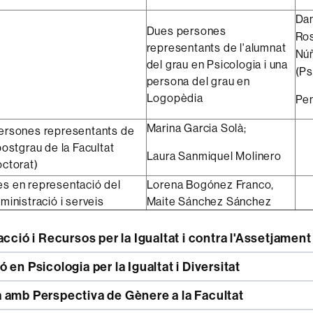
Dan
Dues persones
Ros
representants de l'alumnat
Nú
del grau en Psicologia i una
(Ps
persona del grau en
Logopèdia
Pe
Marina Garcia Solà;
ersones representants de
postgrau de la Facultat
Laura Sanmiquel Molinero
octorat)
s en representació del
Lorena Bogónez Franco,
ministració i serveis
Maite Sánchez Sánchez
acció i Recursos per la Igualtat i contra l'Assetjament
 en Psicologia per la Igualtat i Diversitat
 amb Perspectiva de Gènere a la Facultat