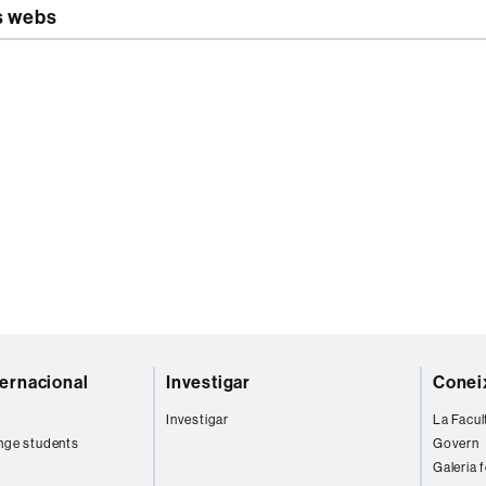
s webs
ternacional
Investigar
Coneix
Investigar
La Facul
nge students
Govern
Galeria 