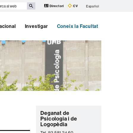
rca
Directori
CV
Español
b
nacional
Investigar
Coneix la Facultat
Informació
C
Deganat de
complementària
Psicologia i de
o
Logopèdia
n
Tel. 93 581 24 60