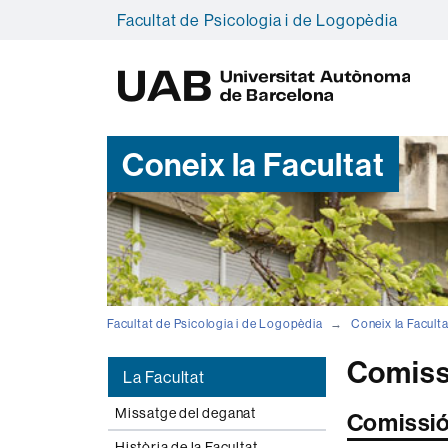
Facultat de Psicologia i de Logopèdia
U
A
B
Coneix la Facultat
Facultat de Psicologia i de Logopèdia
Coneix la Faculta
Comissi
La Facultat
Missatge del deganat
Comissió
Història de la Facultat