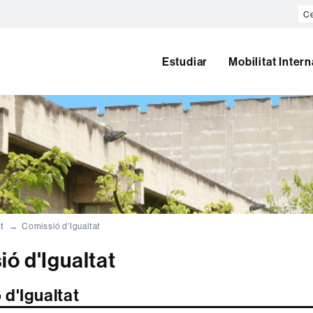
Ce
al
we
Estudiar
Mobilitat Inter
t
Comissió d'Igualtat
ó d'Igualtat
 d'Igualtat