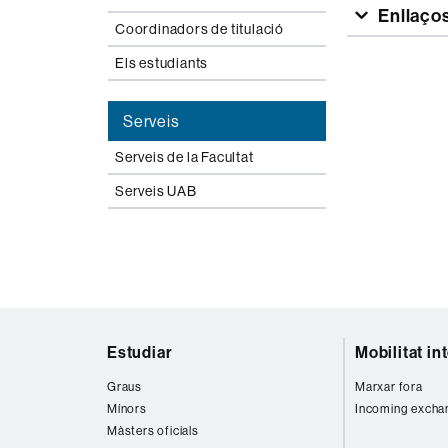
Enllaço
Coordinadors de titulació
Els estudiants
Serveis
Serveis de la Facultat
Serveis UAB
Mapa
Estudiar
Mobilitat in
web
Graus
Marxar fora
Mínors
Incoming excha
Màsters oficials