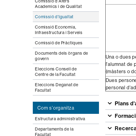
Comissió d'Afers
Academics i de Qualitat
Comissió d'Igualtat
Comissió Economia,
Infraestructura i Serveis
Comissió de Pràctiques
Documents dels òrgans de
Una o dues p
govern
l'alumnat de 
Eleccions Consell de
(màsters o d
Centre de la Facultat
Dues persone
Eleccions Deganat de
personal d'ad
Facultat
Plans d'
Com s'organitza
Formació
Estructura administrativa
Recerca
Departaments de la
Facultat