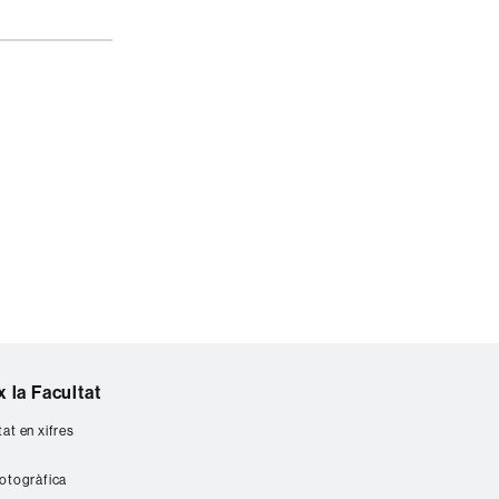
 la Facultat
tat en xifres
fotogràfica