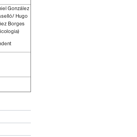
iel González
selló/ Hugo
ñez Borges
icologia)
ndent