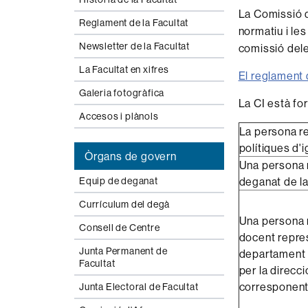
La Comissió d
Reglament de la Facultat
normatiu i les
Newsletter de la Facultat
comissió del
La Facultat en xifres
El reglament 
Galeria fotogràfica
La CI està fo
Accesos i plànols
La persona r
polítiques d'i
Òrgans de govern
Una persona 
deganat de la
Equip de deganat
Currículum del degà
Una persona 
Consell de Centre
docent repre
Junta Permanent de
departament d
Facultat
per la direcc
corresponen
Junta Electoral de Facultat