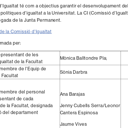
'Igualtat té com a objectius garantir el desenvolupament de
 polítiques d'igualtat a la Universitat. La CI (Comissió d'Igual
egada de la Junta Permanent.
de la Comissió d'Igualtat
rmada per:
epresentant de les
Mònica Balltondre Pla;
gualtat de la Facultat
membre de l'Equip de
Sònia Darbra
 Facultat
membre del personal
Ana Barajas
sentant de cada
e la Facultat, designada
Jenny Cubells Serra/Leonor
ió del departament
Cantera Espinosa
t
Jaume Vives