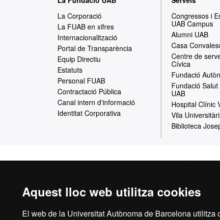
La Fundació UAB
Serveis
a
La Corporació
Congressos i 
UAB Campus
p
La FUAB en xifres
Alumni UAB
Internacionalització
a
Casa Convales
Portal de Transparència
Centre de serve
w
Equip Directiu
Cívica
Estatuts
e
Fundació Autòn
Personal FUAB
Fundació Salut 
b
Contractació Pública
UAB
Canal intern d'informació
Hospital Clínic
Identitat Corporativa
Vila Universitàr
Biblioteca Jose
Inici
Avís Le
Aquest lloc web utilitza cookies
El web de la Universitat Autònoma de Barcelona utilitza c
La Fundació Uni