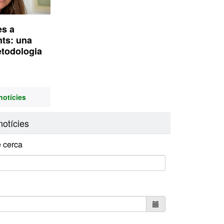
ès a
nts: una
etodologia
notícies
otícies
 cerca