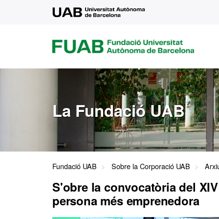
UAB
FUAB
FUNDACIÓ
UNIVERSITAT
AUTÒNOMA
DE
BARCELONA
La Fundació UAB
Fundació UAB
Sobre la Corporació UAB
Arxi
S'obre la convocatòria del XI
persona més emprenedora