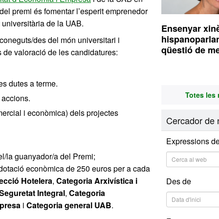
u del premi és fomentar l’esperit emprenedor
 universitària de la UAB.
Ensenyar xin
hispanoparla
econeguts/des del món universitari i
qüestió de m
s de valoració de les candidatures:
s dutes a terme.
Totes les 
s accions.
comercial i econòmica) dels projectes
Cercador de n
Expressions de
 el/la guanyador/a del Premi;
a dotació econòmica de 250 euros per a cada
ecció Hotelera
,
Categoria Arxivística i
Des de
Seguretat Integral
,
Categoria
mpresa
i
Categoria general UAB
.