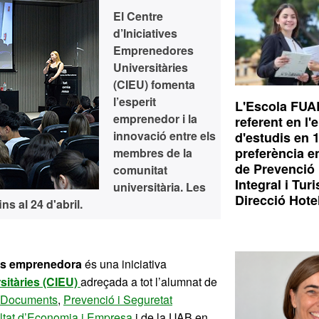
El Centre
d’Iniciatives
Emprenedores
Universitàries
(CIEU) fomenta
l’esperit
L'Escola FUA
emprenedor i la
referent en l'
innovació entre els
d'estudis en 
preferència e
membres de la
de Prevenció 
comunitat
Integral i Tur
universitària. Les
Direcció Hote
ins al 24 d'abril.
és emprenedora
és una iniciativa
sitàries (CIEU)
adreçada a tot l’alumnat de
de Documents
,
Prevenció i Seguretat
ltat d’Economia i Empresa
i de la UAB en