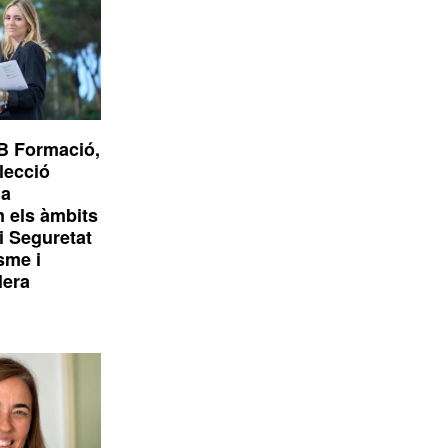
B Formació,
elecció
1a
n els àmbits
i Seguretat
isme i
lera