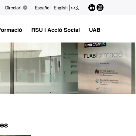
LinkedIn
Youtube
Directori
Español
English
中文
Formació
RSU i Acció Social
UAB
des