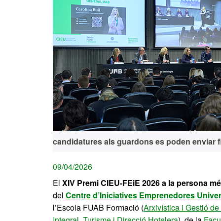
candidatures als guardons es poden enviar
f
09/04/2026
El
XIV Premi CIEU-FEiE 2026 a la persona m
del
Centre d’Iniciatives Emprenedores Univer
l’Escola FUAB Formació (
Arxivística i Gestió 
Integral
,
Turisme i Direcció Hotelera
), de la
Facu