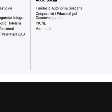
Acció Social
Gestió de
Fundació Autònoma Solidària
Cooperació i Educació pel
eguretat Integral
Desenvolupament
ecció Hotelera
PIUNE
fessional
Voluntariat
c Veterinari UAB
cció de dades
e la Universitat