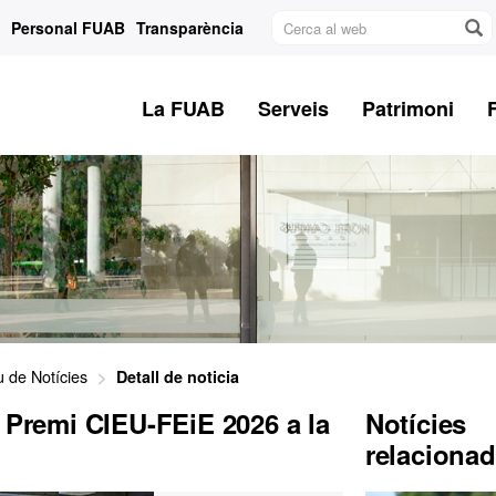
Cerca
Personal FUAB
Transparència
al
web
La FUAB
Serveis
Patrimoni
u de Notícies
Detall de noticia
V Premi CIEU-FEiE 2026 a la
Notícies
relaciona