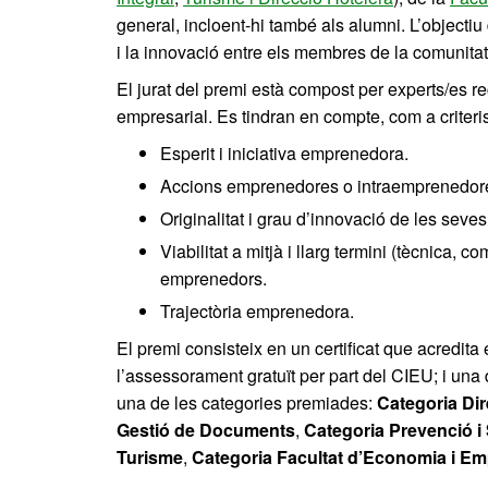
general, incloent-hi també als alumni. L’objecti
i la innovació entre els membres de la comunitat
El jurat del premi està compost per experts/es r
empresarial. Es tindran en compte, com a criteri
Esperit i iniciativa emprenedora.
Accions emprenedores o intraemprenedore
Originalitat i grau d’innovació de les seve
Viabilitat a mitjà i llarg termini (tècnica, 
emprenedors.
Trajectòria emprenedora.
El premi consisteix en un certificat que acredita
l’assessorament gratuït per part del CIEU; i un
una de les categories premiades:
Categoria Dir
Gestió de Documents
,
Categoria Prevenció i 
Turisme
,
Categoria Facultat d’Economia i E