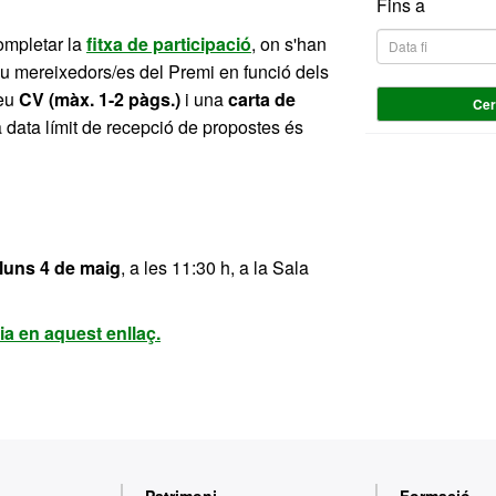
Fins a
completar la
fitxa de participació
, on s'han
ou mereixedors/es del Premi en funció dels
reu
CV (màx. 1-2 pàgs.)
i una
carta de
Ce
 data límit de recepció de propostes és
lluns 4 de maig
, a les 11:30 h, a la Sala
a en aquest enllaç.