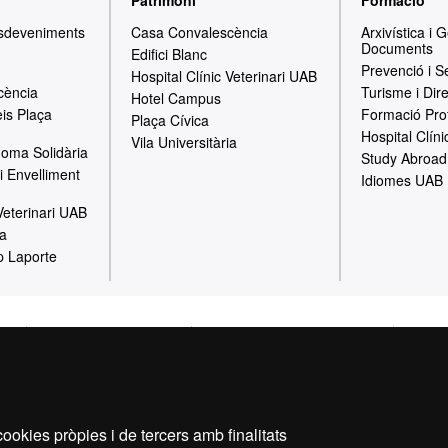
Patrimoni
Formació
Esdeveniments
Casa Convalescència
Arxivística i 
Documents
Edifici Blanc
Prevenció i S
Hospital Clínic Veterinari UAB
cència
Turisme i Dir
Hotel Campus
is Plaça
Formació Pro
Plaça Cívica
Hospital Clíni
Vila Universitària
oma Solidària
Study Abroad
i Envelliment
Idiomes UAB
 Veterinari UAB
ia
p Laporte
gal
Política de Privacitat
Canal intern d'informació
Prote
Sobre el web
Fundació UAB | Universitat Autònoma de Barcelona
ookies pròpies i de tercers amb finalitats
versitat Autònoma de Barcelona és una entitat creada en el si d