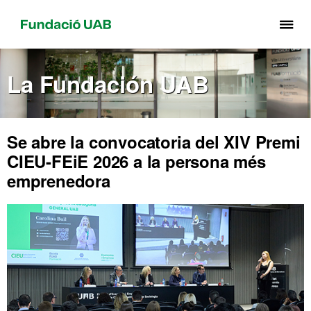
Cli
aq
pa
La Fundación UAB
de
el
me
de
Se abre la convocatoria del XIV Premi
Fu
CIEU-FEiE 2026 a la persona més
UA
emprenedora