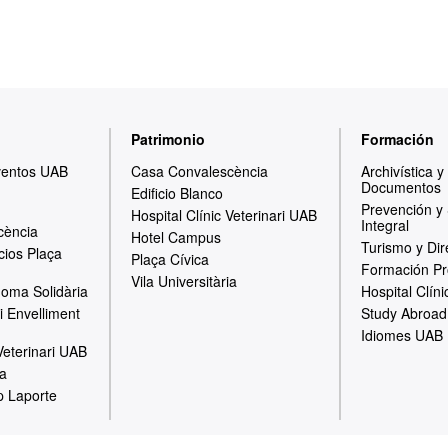
Patrimonio
Formación
ventos UAB
Casa Convalescència
Archivística 
Documentos
Edificio Blanco
Prevención y
Hospital Clínic Veterinari UAB
Integral
cència
Hotel Campus
Turismo y Dir
cios Plaça
Plaça Cívica
Formación Pr
Vila Universitària
oma Solidària
Hospital Clíni
i Envelliment
Study Abroad
Idiomes UAB
 Veterinari UAB
ia
p Laporte