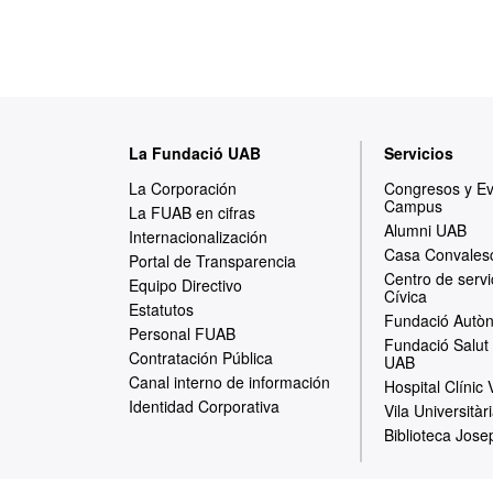
M
La Fundació UAB
Servicios
a
La Corporación
Congresos y E
Campus
p
La FUAB en cifras
Alumni UAB
Internacionalización
a
Casa Convales
Portal de Transparencia
Centro de servi
w
Equipo Directivo
Cívica
Estatutos
e
Fundació Autòn
Personal FUAB
Fundació Salut 
b
Contratación Pública
UAB
Canal interno de información
Hospital Clínic
Identidad Corporativa
Vila Universitàr
Biblioteca Jose