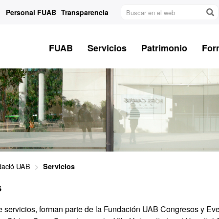
Buscar
Personal FUAB
Transparencia
en
el
web
FUAB
Servicios
Patrimonio
For
dació UAB
Servicios
s
de servicios, forman parte de la Fundación UAB Congresos y E