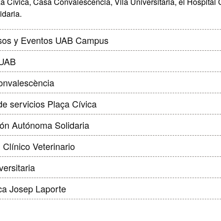
a Cívica, Casa Convalescencia, Vila Universitaria, el Hospital 
daria.
sos y Eventos UAB Campus
 UAB
onvalescència
de servicios Plaça Cívica
ón Autónoma Solidaria
 Clínico Veterinario
versitaria
eca Josep Laporte