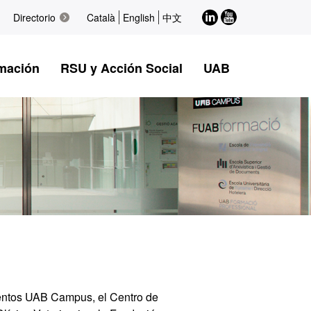
LinkedIn
Youtube
Directorio
Català
English
中文
mación
RSU y Acción Social
UAB
ventos UAB Campus, el Centro de