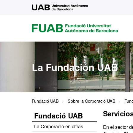
UAB
FUAB
FUNDACIÓ
UNIVERSITAT
AUTÒNOMA
DE
BARCELONA
La Fundación UAB
Fundació UAB
Sobre la Corporació UAB
Fun
Servicio
Fundació UAB
La Corporació en cifras
En el sector 