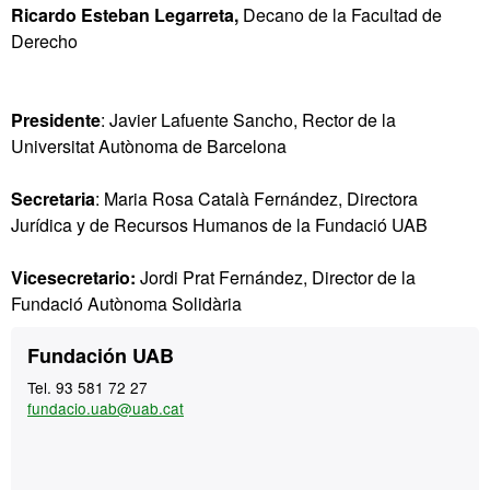
Ricardo Esteban Legarreta,
Decano de la Facultad de
Derecho
Presidente
: Javier Lafuente Sancho, Rector de la
Universitat Autònoma de Barcelona
Secretaria
: Maria Rosa Català Fernández, Directora
Jurídica y de Recursos Humanos de la Fundació UAB
Vicesecretario:
Jordi Prat Fernández, Director de la
Fundació Autònoma Solidària
Información
Contacto
Fundación UAB
complementaria
Tel. 93 581 72 27
fundacio.uab@uab.cat