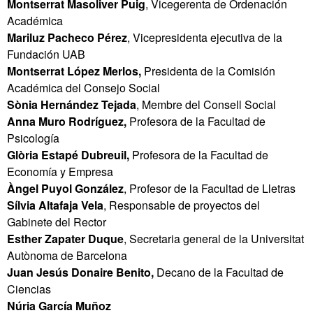
Montserrat Masoliver Puig
, Vicegerenta de Ordenación
Académica
Mariluz Pacheco Pérez
, Vicepresidenta ejecutiva de la
Fundación UAB
Montserrat López Merlos,
Presidenta de la Comisión
Académica del Consejo Social
Sònia Hernández Tejada
, Membre del Consell Social
Anna Muro Rodríguez,
Profesora de la Facultad de
Psicología
Glòria Estapé Dubreuil,
Profesora de la Facultad de
Economía y Empresa
Àngel Puyol González
, Profesor de la Facultad de Lletras
Sílvia Altafaja Vela
, Responsable de proyectos del
Gabinete del Rector
Esther Zapater Duque
, Secretaria general de la Universitat
Autònoma de Barcelona
Juan Jesús Donaire Benito,
Decano de la Facultad de
Ciencias
Núria García Muñoz