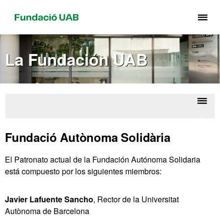
Cli
aq
pa
La Fundación UAB
de
el
me
de
Fu
Despl
Patro
UA
la
Fundació Autònoma Solidària
naveg
El Patronato actual de la Fundación Autónoma Solidaria
está compuesto por los siguientes miembros:
Javier Lafuente Sancho
, Rector de la Universitat
Autònoma de Barcelona