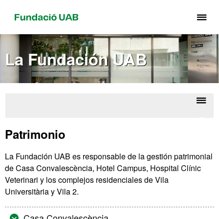
Cli
aq
pa
La Fundación UAB
de
el
me
de
Fu
Despl
Fund
UA
la
UA
Patrimonio
naveg
La Fundación UAB es responsable de la gestión patrimonial
de Casa Convalescència, Hotel Campus, Hospital Clínic
Veterinari y los complejos residenciales de Vila
Universitària y Vila 2.
Casa Convalescència