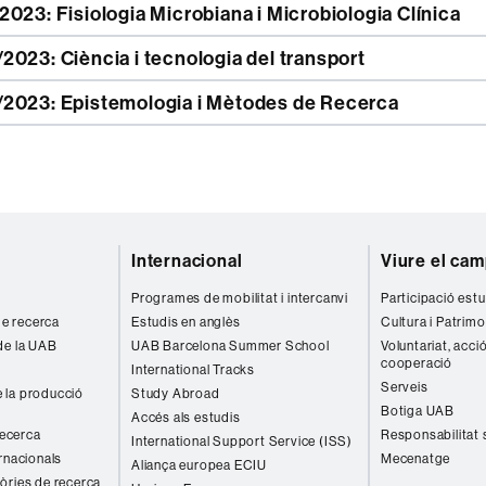
023: Fisiologia Microbiana i Microbiologia Clínica
023: Ciència i tecnologia del transport
2023: Epistemologia i Mètodes de Recerca
Internacional
Viure el ca
Programes de mobilitat i intercanvi
Participació estu
 de recerca
Estudis en anglès
Cultura i Patrimo
de la UAB
UAB Barcelona Summer School
Voluntariat, acció
cooperació
International Tracks
Serveis
 la producció
Study Abroad
Botiga UAB
Accés als estudis
recerca
Responsabilitat 
International Support Service (ISS)
rnacionals
Mecenatge
Aliança europea ECIU
òries de recerca