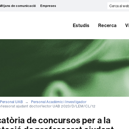
Cerca
Mitjans de comunicació
Empreses
al
web
Estudis
Recerca
V
Personal UAB
Personal Acadèmic i Investigador
professorat ajudant doctor/lector UAB 2023/D/LEM/CL/12
tòria de concursos per a la