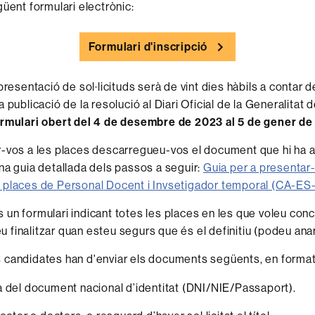
güent formulari electrònic:
Formulari d'inscripció
presentació de sol·licituds serà de vint dies hàbils a contar 
 publicació de la resolució al Diari Oficial de la Generalitat 
rmulari obert del 4 de desembre de 2023 al 5 de gener de
-vos a les places descarregueu-vos el document que hi ha a
na guia detallada dels passos a seguir:
Guia per a presentar
 places de Personal Docent i Invsetigador temporal (CA-ES
un formulari indicant totes les places en les que voleu concu
finalitzar quan esteu segurs que és el definitiu (podeu anar
 candidates han d'enviar els documents següents, en forma
 del document nacional d’identitat (DNI/NIE/Passaport).