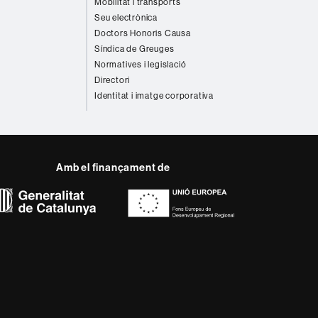
Mobilitat i transports
Seu electrònica
Doctors Honoris Causa
Síndica de Greuges
Normatives i legislació
Directori
Identitat i imatge corporativa
Amb el finançament de
del web UAB
ència, diversificada,