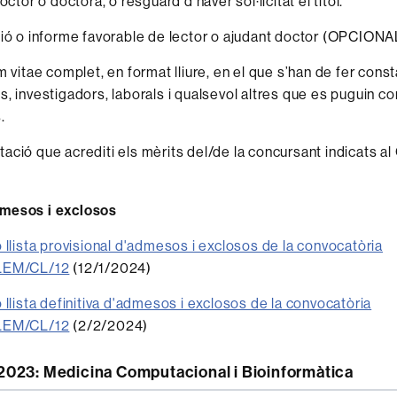
octor o doctora, o resguard d’haver sol·licitat el títol.
ió o informe favorable de lector o ajudant doctor (OPCIONA
m vitae complet, en format lliure, en el que s’han de fer const
, investigadors, laborals i qualsevol altres que es puguin co
.
ció que acrediti els mèrits del/de la concursant indicats al
mesos i exclosos
 llista provisional d'admesos i exclosos de la convocatòria
LEM/CL/12
(12/1/2024)
 llista definitiva d'admesos i exclosos de la convocatòria
LEM/CL/12
(2/2/2024)
023: Medicina Computacional i Bioinformàtica