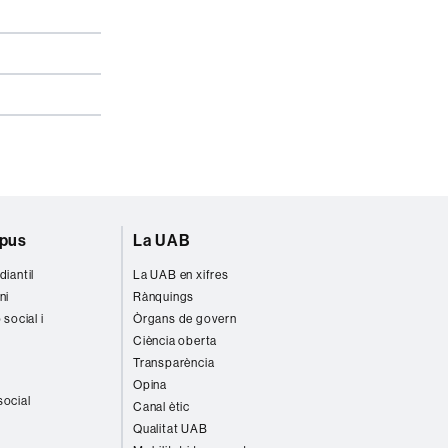
mpus
La UAB
diantil
La UAB en xifres
ni
Rànquings
 social i
Òrgans de govern
Ciència oberta
Transparència
Opina
social
Canal ètic
Qualitat UAB