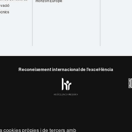
Horizon Europe
ovació
ècnics
Reconeixement internacional de l'excel·lència
HR
y
ebook
Telegram
Excellence
in
Research
-
Euraxess
rotecció de dades
Sobre el web
Accessibilitat web
Mapa 
capdavantera que imparteix una docència de qualitat i excel·l
za cookies pròpies i de tercers amb