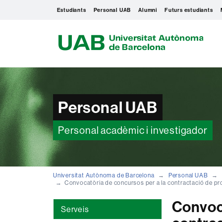
Estudiants
Personal UAB
Alumni
Futurs estudiants
U
A
B
Personal UAB
Personal acadèmic i investigador
Universitat Autònoma de Barcelona
Personal UAB
Convocatòria de concursos per a la contractació de 
Convoca
Serveis