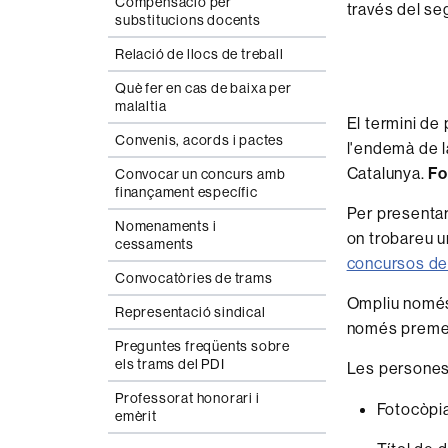
Compensació per
través del se
substitucions docents
Relació de llocs de treball
Què fer en cas de baixa per
malaltia
El termini de 
Convenis, acords i pactes
l'endemà de la
Catalunya.
Fo
Convocar un concurs amb
finançament específic
Per presentar
Nomenaments i
on trobareu u
cessaments
concursos de
Convocatòries de trams
Ompliu només 
Representació sindical
només premeu 
Preguntes freqüents sobre
els trams del PDI
Les persones
Professorat honorari i
Fotocòpia
emèrit