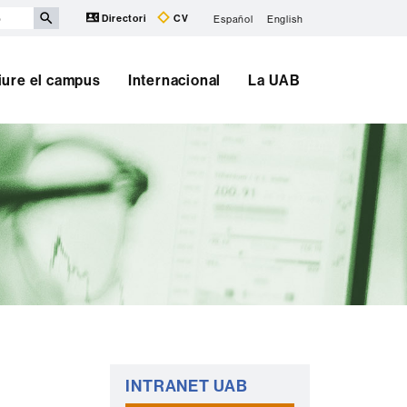
Directori
CV
Español
English
iure el campus
Internacional
La UAB
Informació
INTRANET UAB
complementària