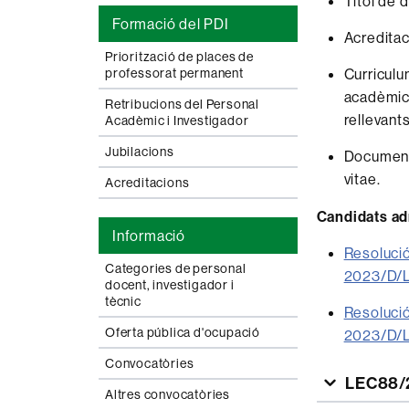
Títol de d
Formació del PDI
Acreditac
Priorització de places de
Curriculu
professorat permanent
acadèmics
Retribucions del Personal
rellevants
Acadèmic i Investigador
Jubilacions
Documenta
vitae.
Acreditacions
Candidats ad
Informació
Resolució
Categories de personal
2023/D/
docent, investigador i
tècnic
Resolució
Oferta pública d'ocupació
2023/D/
Convocatòries
LEC88/2
Altres convocatòries