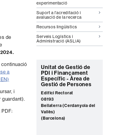
experimentació
Suport a l'acreditació i
avaluació de la recerca
Recursos lingüístics
Serveis Logístics i
des de
Administració (ASLiA)
de
 2024.
 continuació
C
Unitat de Gestió de
-se a
PDI i Finançament
o
Específic - Àrea de
-EN)
n
Gestió de Persones
rsar, i
t
Edifici Rectorat
 guardant).
08193
a
Bellaterra (Cerdanyola del
c
t PDF:
Vallès)
t
(Barcelona)
e