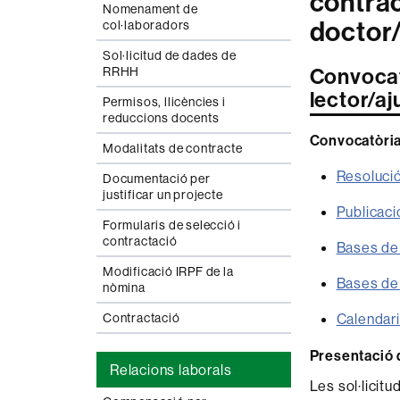
contrac
Nomenament de
doctor
col·laboradors
Sol·licitud de dades de
Convocat
RRHH
lector/a
Permisos, llicències i
reduccions docents
Convocatòri
Modalitats de contracte
Resoluci
Documentació per
justificar un projecte
Publicac
Formularis de selecció i
contractació
Bases de
Modificació IRPF de la
Bases de
nòmina
Calendar
Contractació
Presentació d
Relacions laborals
Les sol·licit