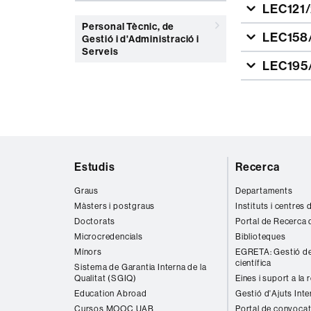
LEC121/2
Personal Tècnic, de
LEC158/2
Gestió i d'Administració i
Serveis
LEC195/
Mapa
Estudis
Recerca
web
Graus
Departaments
Màsters i postgraus
Instituts i centres
Doctorats
Portal de Recerca 
Microcredencials
Biblioteques
Mínors
EGRETA: Gestió de
científica
Sistema de Garantia Interna de la
Qualitat (SGIQ)
Eines i suport a la 
Education Abroad
Gestió d'Ajuts Inte
Cursos MOOC UAB
Portal de convocat