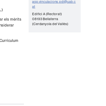
agp.vinculacions.pdi@uab.c
at
L)
Edifici A (Rectorat)
ar els mèrits
08193 Bellaterra
(Cerdanyola del Vallès)
nsiderar
 Currículum