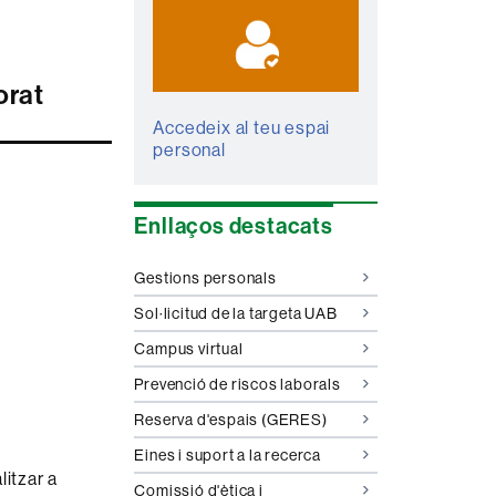
orat
Accedeix al teu espai
personal
Enllaços destacats
Gestions personals
Sol·licitud de la targeta UAB
Campus virtual
Prevenció de riscos laborals
Reserva d'espais (GERES)
Eines i suport a la recerca
litzar a
Comissió d'ètica i